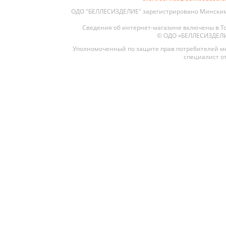
ОДО "БЕЛЛЕСИЗДЕЛИЕ" зарегистрировано Минским 
Сведения об интернет-магазине включены в То
© ОДО «БЕЛЛЕСИЗДЕЛИЕ»
Уполномоченный по защите прав потребителей ме
специалист от
Межкомнатные
Межкомнатные двери
По покрытию
Входные двери
Эмаль
Фурнитура
Шпон
Декор
Деревянные
Зеркало
Специальные двери