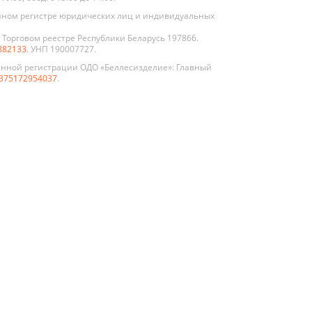
нном регистре юридических лиц и индивидуальных
Торговом реестре Республики Беларусь 197866.
882133
. УНП 190007727.
енной регистрации ОДО «Беллесизделие»: Главный
375172954037
.
По цвету
Белые
клом
Графит
иево-
Жемчуг
нные
укции
Коричневые