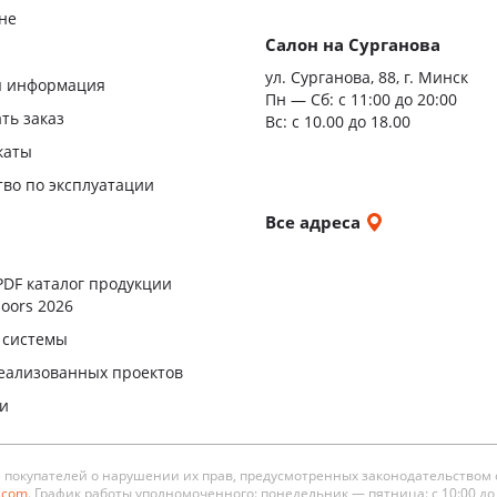
не
Салон на Сурганова
я
ул. Сурганова, 88, г. Минск
я информация
Пн — Сб:
с 11:00 до 20:00
ать заказ
Вс: с 10.00 до 18.00
каты
тво по эксплуатации
и
Все адреса
ы
PDF каталог продукции
oors 2026
 системы
еализованных проектов
ли
окупателей о нарушении их прав, предусмотренных законодательством 
s.com
. График работы уполномоченного: понедельник — пятница: с 10:00 до 19