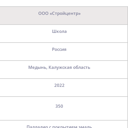
ООО «Стройцентр»
Школа
Россия
Медынь, Калужская область
2022
350
Палладио с покрытием эмаль