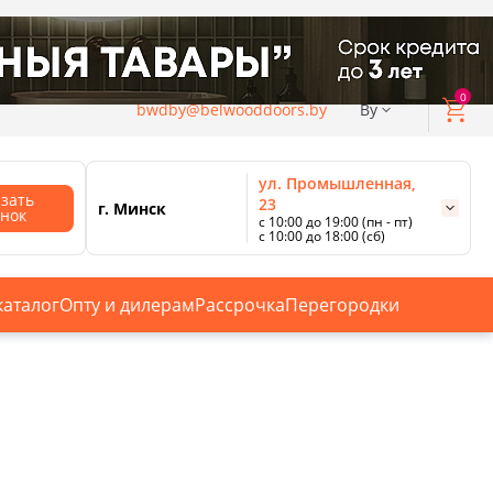
0
bwdby@belwooddoors.by
By
ул. Промышленная,
азать
23
г. Минск
онок
с 10:00 до 19:00 (пн - пт)
с 10:00 до 18:00 (сб)
ул. Сурганова, 88
с 11:00 до 20:00 (пн-сб);
г. Минск
с 10:00 до 18:00 (вс).
каталог
Опту и дилерам
Рассрочка
Перегородки
Смотреть все магазины