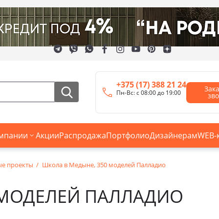
+375 (17) 388 21 24
Зак
Пн-Вс: с 08:00 до 19:00
зв
мпании
Акции
Распродажа
Портфолио
Дизайнерам
WEB-
ые проекты
Школа в Медыне, 350 моделей Палладио
 МОДЕЛЕЙ ПАЛЛАДИО