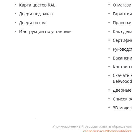
Карта цветов RAL
О магази
Двери под заказ
Гаранти
Двери оптом
Правова
Инструкции по установке
Как сдел
Сертифи
Pуководс
Ваканси
Контакт
Скачать 
Belwoodd
Дверные
Список р
3D моде
Уполномоченный рассматривать обращения п
client-service@belwooddoor