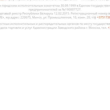
городским исполнительным комитетом 30.09.1999 в Едином государстве
предпринимателей за №190007727.
рговый реестр Республики Беларусь 12.02.2015. Регистрационный номер в 
, юр.адрес: 220075, Минск, ул. Промышленная, 10, комн. 20, т/ф
+375173
стных исполнительных и распорядительных органов по месту государств
дела торговли и услуг Администрации Заводского района г. Минска, тел.
+
 двери
По стилю
По цене
По типу
Премиум
Современный
Глухая
Распродажа
Хай Тек
Со сте
Алюмин
Классика
стекля
констр
Прованс