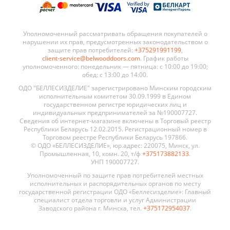
Уполномоченный рассматривать обращения покупателей о
нарушении их прав, предусмотренных законодательством о
защите прав потребителей:
+375291991199
,
client-service@belwooddoors.com
. График работы
уполномоченного: понедельник — пятница: с 10:00 до 19:00;
обед: с 13:00 до 14:00.
ОДО "БЕЛЛЕСИЗДЕЛИЕ" зарегистрировано Минским городским
исполнительным комитетом 30.09.1999 в Едином
государственном регистре юридических лиц и
индивидуальных предпринимателей за №190007727.
Сведения об интернет-магазине включены в Торговый реестр
Республики Беларусь 12.02.2015. Регистрационный номер в
Торговом реестре Республики Беларусь 197866.
© ОДО «БЕЛЛЕСИЗДЕЛИЕ», юр.адрес: 220075, Минск, ул.
Промышленная, 10, комн. 20, т/ф
+375173882133
.
УНП 190007727.
Уполномоченный по защите прав потребителей местных
исполнительных и распорядительных органов по месту
государственной регистрации ОДО «Беллесизделие»: Главный
специалист отдела торговли и услуг Администрации
Заводского района г. Минска, тел.
+375172954037
.