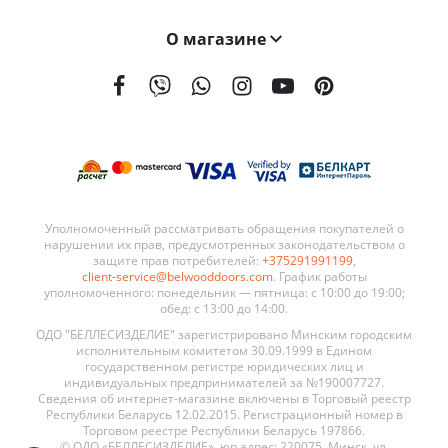
О магазине
На сегодняшний день мы поставляем наши двери в 21 страну мира. География поставок BELWOODDOORS постоянно расширяется. Качество наших дверей, а также выгодные условия сотрудничества являются ключевыми элементами в развитии нашей сети.
Уполномоченный рассматривать обращения покупателей о
нарушении их прав, предусмотренных законодательством о
защите прав потребителей:
+375291991199
,
client-service@belwooddoors.com
. График работы
уполномоченного: понедельник — пятница: с 10:00 до 19:00;
обед: с 13:00 до 14:00.
ОДО "БЕЛЛЕСИЗДЕЛИЕ" зарегистрировано Минским городским
исполнительным комитетом 30.09.1999 в Едином
государственном регистре юридических лиц и
индивидуальных предпринимателей за №190007727.
Сведения об интернет-магазине включены в Торговый реестр
Республики Беларусь 12.02.2015. Регистрационный номер в
Торговом реестре Республики Беларусь 197866.
© ОДО «БЕЛЛЕСИЗДЕЛИЕ», юр.адрес: 220075, Минск, ул.