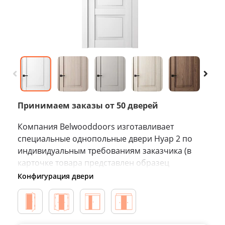
Принимаем заказы от 50 дверей
Компания Belwooddoors изготавливает
специальные однопольные двери Нуар 2 по
индивидуальным требованиям заказчика (в
карточке товара представлен образец
продукции). Вы можете выбрать подходящий
Конфигурация двери
размер полотна, а также цвет и фурнитуру.
Подробности — в описании или у специалистов
колл-центра.