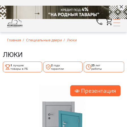
Главная
Специальные двери
Люки
ЛЮКИ
1
лучшие
2
года
25
лет
товары в РБ
гарантии
работы
Презентация