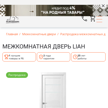
Главная
Межкомнатные двери
Распродажа межкомнатных дв
МЕЖКОМНАТНАЯ ДВЕРЬ LIAH
1
лучшие
2
года
25
лет
товары в РБ
гарантии
работы
Распродажа