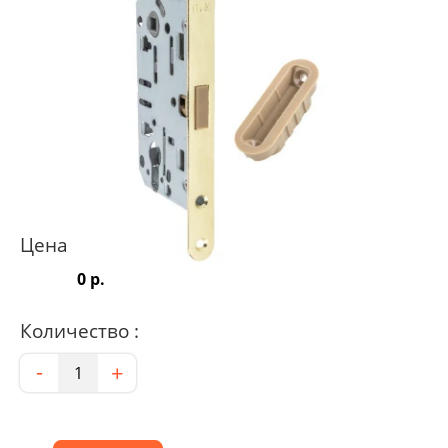
Цена
0 р.
Количество :
Количество
-
+