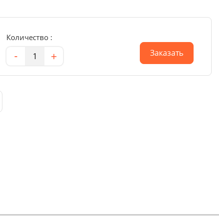
Количество :
Количество
Заказать
-
+