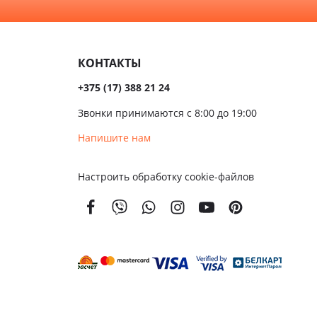
алом
Темные
сива
КОНТАКТЫ
ые
+375 (17) 388 21 24
ые
Звонки принимаются с 8:00 до 19:00
чатые
Напишите нам
кой
Настроить обработку cookie-файлов
вым
м
енной
тойкости
золяционные