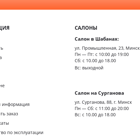
С зерк
Минимализм
Из мас
ЦИЯ
САЛОНЫ
Скрыт
Салон в Шабанах:
Царгов
ть
ул. Промышленная, 23, Минск
Пн — Пт:
с 10:00 до 19:00
Филен
а
Сб: с 10.00 до 18.00
Вс: выходной
С врез
С мато
не
стекло
Салон на Сурганова
я
ул. Сурганова, 88, г. Минск
Двери
я информация
Пн — Сб:
с 11:00 до 20:00
повыш
ать заказ
Вс: с 10.00 до 18.00
влагос
каты
Шумои
тво по эксплуатации
двери