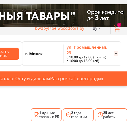
0
bwdby@belwooddoors.by
By
ул. Промышленная,
азать
23
г. Минск
онок
с 10:00 до 19:00 (пн - пт)
с 10:00 до 18:00 (сб)
ул. Сурганова, 88
с 11:00 до 20:00 (пн-сб);
г. Минск
с 10:00 до 18:00 (вс).
каталог
Опту и дилерам
Рассрочка
Перегородки
Смотреть все магазины
1
лучшие
2
года
25
лет
товары в РБ
гарантии
работы