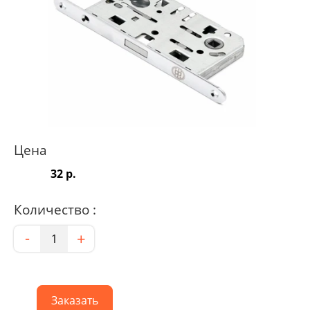
Цена
32 р.
Количество :
Количество
-
+
Заказать