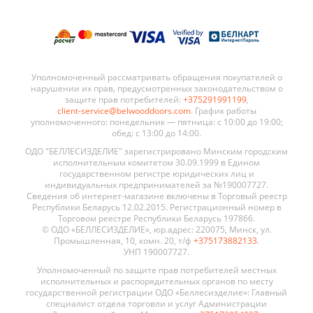
Уполномоченный рассматривать обращения покупателей о
нарушении их прав, предусмотренных законодательством о
защите прав потребителей:
+375291991199
,
client-service@belwooddoors.com
. График работы
уполномоченного: понедельник — пятница: с 10:00 до 19:00;
обед: с 13:00 до 14:00.
ОДО "БЕЛЛЕСИЗДЕЛИЕ" зарегистрировано Минским городским
исполнительным комитетом 30.09.1999 в Едином
государственном регистре юридических лиц и
индивидуальных предпринимателей за №190007727.
Сведения об интернет-магазине включены в Торговый реестр
Республики Беларусь 12.02.2015. Регистрационный номер в
Торговом реестре Республики Беларусь 197866.
© ОДО «БЕЛЛЕСИЗДЕЛИЕ», юр.адрес: 220075, Минск, ул.
Промышленная, 10, комн. 20, т/ф
+375173882133
.
УНП 190007727.
Уполномоченный по защите прав потребителей местных
исполнительных и распорядительных органов по месту
государственной регистрации ОДО «Беллесизделие»: Главный
специалист отдела торговли и услуг Администрации