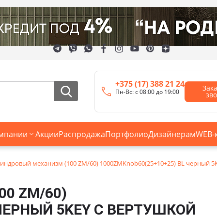
+375 (17) 388 21 24
Зак
Пн-Вс: с 08:00 до 19:00
зв
мпании
Акции
Распродажа
Портфолио
Дизайнерам
WEB-
индровый механизм (100 ZM/60) 1000ZMKnob60(25+10+25) BL черный 5
0 ZM/60)
 ЧЕРНЫЙ 5KEY С ВЕРТУШКОЙ