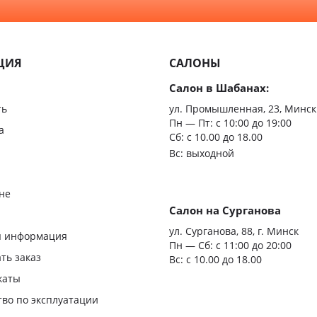
С зерк
Минимализм
Из мас
ЦИЯ
САЛОНЫ
Скрыт
Салон в Шабанах:
Царгов
ть
ул. Промышленная, 23, Минск
Пн — Пт:
с 10:00 до 19:00
Филен
а
Сб: с 10.00 до 18.00
Вс: выходной
С врез
С мато
не
стекло
Салон на Сурганова
я
ул. Сурганова, 88, г. Минск
Двери
я информация
Пн — Сб:
с 11:00 до 20:00
повыш
ать заказ
Вс: с 10.00 до 18.00
влагос
каты
Шумои
тво по эксплуатации
двери