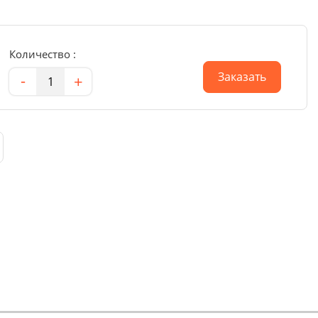
Количество :
Количество
Заказать
-
+