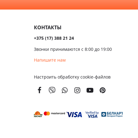
алом
Темные
сива
КОНТАКТЫ
ые
+375 (17) 388 21 24
ые
Звонки принимаются с 8:00 до 19:00
чатые
Напишите нам
кой
Настроить обработку cookie-файлов
вым
м
енной
тойкости
золяционные