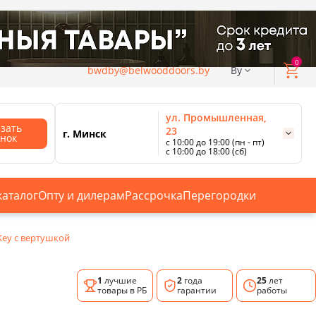
0
bwdby@belwooddoors.by
By
ул. Промышленная,
азать
23
г. Минск
онок
с 10:00 до 19:00 (пн - пт)
с 10:00 до 18:00 (сб)
ул. Сурганова, 88
с 11:00 до 20:00 (пн-сб);
г. Минск
с 10:00 до 18:00 (вс).
каталог
Опту и дилерам
Рассрочка
Перегородки
Смотреть все магазины
Key с вертушкой
1
лучшие
2
года
25
лет
товары в РБ
гарантии
работы