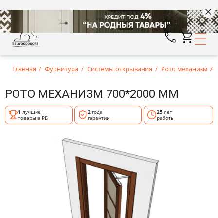
Главная
Фурнитура
Системы открывания
Рото механизм 70
РОТО МЕХАНИЗМ 700*2000 ММ
1
лучшие
2
года
25
лет
товары в РБ
гарантии
работы