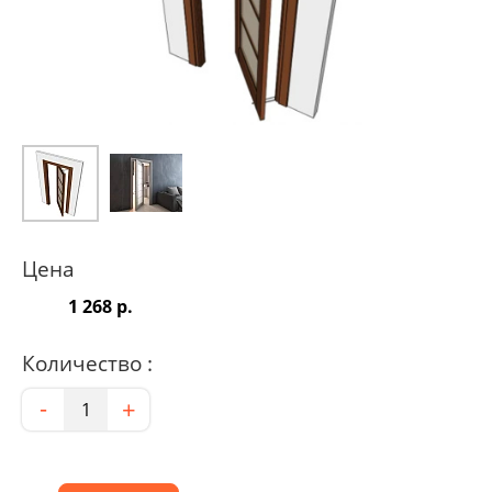
Цена
1 268 р.
Количество :
Количество
-
+