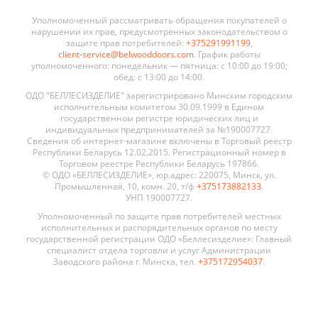
Уполномоченный рассматривать обращения покупателей о
нарушении их прав, предусмотренных законодательством о
защите прав потребителей:
+375291991199
,
client-service@belwooddoors.com
. График работы
уполномоченного: понедельник — пятница: с 10:00 до 19:00;
обед: с 13:00 до 14:00.
ОДО "БЕЛЛЕСИЗДЕЛИЕ" зарегистрировано Минским городским
исполнительным комитетом 30.09.1999 в Едином
государственном регистре юридических лиц и
индивидуальных предпринимателей за №190007727.
Сведения об интернет-магазине включены в Торговый реестр
Республики Беларусь 12.02.2015. Регистрационный номер в
Торговом реестре Республики Беларусь 197866.
© ОДО «БЕЛЛЕСИЗДЕЛИЕ», юр.адрес: 220075, Минск, ул.
Промышленная, 10, комн. 20, т/ф
+375173882133
.
УНП 190007727.
Уполномоченный по защите прав потребителей местных
исполнительных и распорядительных органов по месту
государственной регистрации ОДО «Беллесизделие»: Главный
специалист отдела торговли и услуг Администрации
Заводского района г. Минска, тел.
+375172954037
.