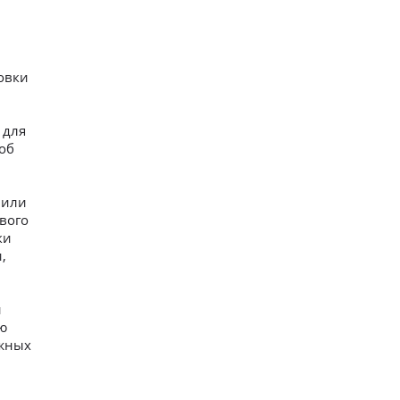
овки
 для
об
 или
ового
ки
,
и
ю
ажных