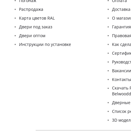
Погонаж
Оплата
Распродажа
Доставка
Карта цветов RAL
О магази
Двери под заказ
Гаранти
Двери оптом
Правова
Инструкции по установке
Как сдел
Сертифи
Pуководс
Ваканси
Контакт
Скачать 
Belwoodd
Дверные
Список р
3D моде