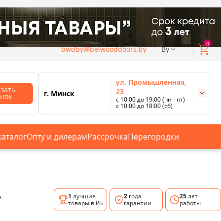
0
bwdby@belwooddoors.by
By
ул. Промышленная,
азать
23
г. Минск
онок
с 10:00 до 19:00 (пн - пт)
с 10:00 до 18:00 (сб)
ул. Сурганова, 88
с 11:00 до 20:00 (пн-сб);
г. Минск
с 10:00 до 18:00 (вс).
каталог
Опту и дилерам
Рассрочка
Перегородки
Смотреть все магазины
-
1
лучшие
2
года
25
лет
товары в РБ
гарантии
работы