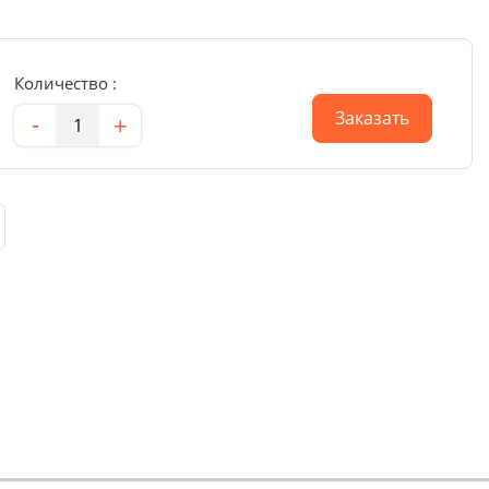
Количество :
Количество
Заказать
-
+