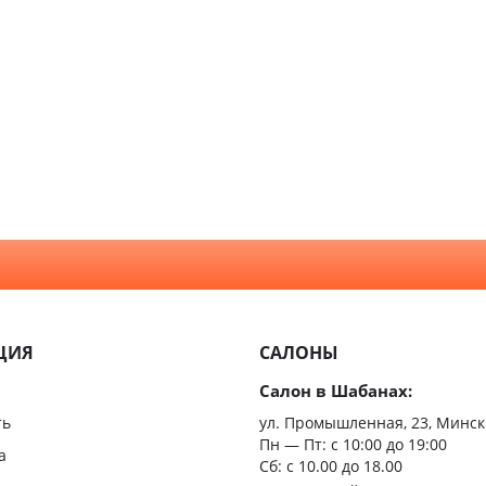
Хай Тек
Со сте
Алюмин
Классика
стекля
констр
Прованс
Для ва
Модерн
туалет
Скандинавский
Для ку
Неоклассика
С зерк
Минимализм
Из мас
ЦИЯ
САЛОНЫ
Скрыт
Салон в Шабанах:
Царгов
ть
ул. Промышленная, 23, Минск
Пн — Пт:
с 10:00 до 19:00
Филен
а
Сб: с 10.00 до 18.00