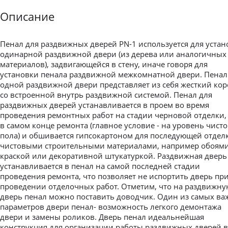
Описание
Пенал для раздвижных дверей PN-1 используется для устан
одинарной раздвижной двери (из дерева или аналогичных
материалов), задвигающейся в стену, иначе говоря для
установки пенала раздвижной межкомнатной двери. Пенал
одной раздвижной двери представляет из себя жесткий кор
со встроенной внутрь раздвижной системой. Пенал для
раздвижных дверей устанавливается в проем во время
проведения ремонтных работ на стадии черновой отделки,
в самом конце ремонта (главное условие - на уровень чист
пола) и обшивается гипсокартоном для последующей отдел
чистовыми строительными материалами, например обоями
краской или декоративной штукатуркой. Раздвижная дверь
устанавливается в пенал на самой последней стадии
проведения ремонта, что позволяет не испортить дверь пр
проведении отделочных работ. Отметим, что на раздвижну
дверь пенал можно поставить доводчик. Один из самых в
параметров двери пенал- возможность легкого демонтажа
двери и замены роликов. Дверь пенал идеальнейшая
конструкция для организации работы раздвижных дверей в