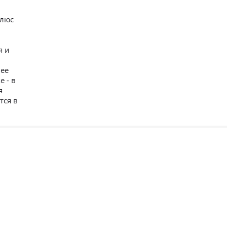
Плюс
я и
нее
 - в
я
тся в
 двери
По стилю
По цене
По типу
Премиум
Современный
Глухая
Распродажа