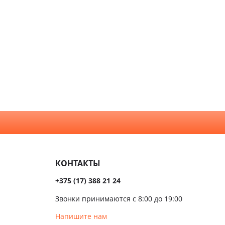
клом
Графит
иево-
Жемчуг
нные
укции
Коричневые
нной и
Орех
а
Светлые
хни
Серые
алом
Темные
сива
КОНТАКТЫ
ые
+375 (17) 388 21 24
ые
Звонки принимаются с 8:00 до 19:00
чатые
Напишите нам