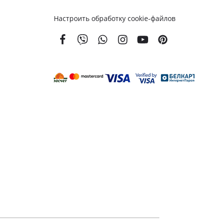
кой
Настроить обработку cookie-файлов
вым
м
енной
тойкости
золяционные