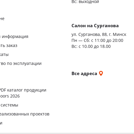
Вс: выходной
С врез
С мато
не
стекло
Салон на Сурганова
я
ул. Сурганова, 88, г. Минск
Двери
я информация
Пн — Сб:
с 11:00 до 20:00
повыш
ать заказ
Вс: с 10.00 до 18.00
влагос
каты
Шумои
тво по эксплуатации
двери
и
Все адреса
ы
PDF каталог продукции
oors 2026
 системы
еализованных проектов
ли