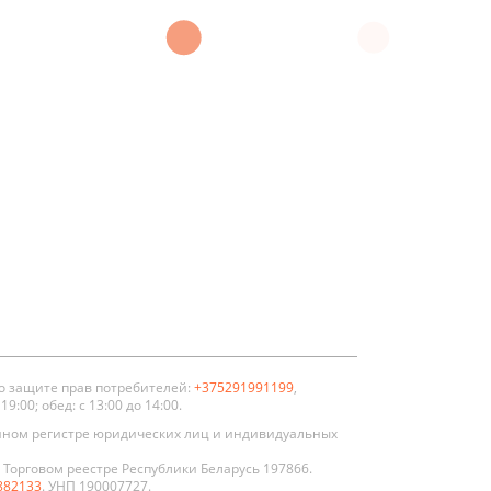
енной
тойкости
золяционные
о защите прав потребителей:
+375291991199
,
:00; обед: с 13:00 до 14:00.
нном регистре юридических лиц и индивидуальных
Торговом реестре Республики Беларусь 197866.
882133
. УНП 190007727.