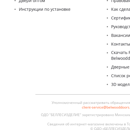
Двери оптом
Правова
Инструкции по установке
Как сдел
Сертифи
Pуководс
Ваканси
Контакт
Скачать 
Belwoodd
Дверные
Список р
3D моде
Уполномоченный рассматривать обращения п
client-service@belwooddoor
ОДО "БЕЛЛЕСИЗДЕЛИЕ" зарегистрировано Минским 
Сведения об интернет-магазине включены в То
© ОДО «БЕЛЛЕСИЗДЕЛИЕ»