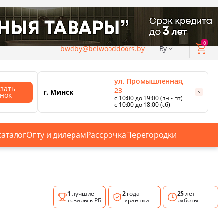
0
bwdby@belwooddoors.by
By
ул. Промышленная,
азать
23
г. Минск
онок
с 10:00 до 19:00 (пн - пт)
с 10:00 до 18:00 (сб)
ул. Сурганова, 88
с 11:00 до 20:00 (пн-сб);
г. Минск
с 10:00 до 18:00 (вс).
каталог
Опту и дилерам
Рассрочка
Перегородки
Смотреть все магазины
1
лучшие
2
года
25
лет
товары в РБ
гарантии
работы