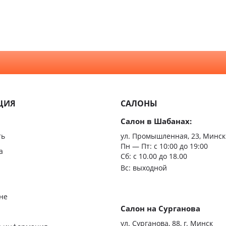
Для ва
Модерн
туалет
Скандинавский
Для ку
Неоклассика
С зерк
Минимализм
Из мас
ЦИЯ
САЛОНЫ
Скрыт
Салон в Шабанах:
Царгов
ть
ул. Промышленная, 23, Минск
Пн — Пт:
с 10:00 до 19:00
Филен
а
Сб: с 10.00 до 18.00
Вс: выходной
С врез
С мато
не
стекло
Салон на Сурганова
я
ул. Сурганова, 88, г. Минск
Двери