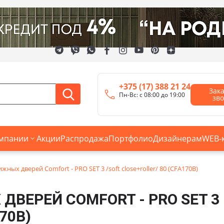
+375 (17) 388 21 24
Зак
Пн-Вс: с 08:00 до 19:00
зв
мпании
Акции
Распродажа
Портфолио
Дизайнерам
WEB-
ных дверей Comfort - PRO SET 3 /soft close+roller/ 80 (CFA170B)
ВЕРЕЙ COMFORT - PRO SET 3
70B)