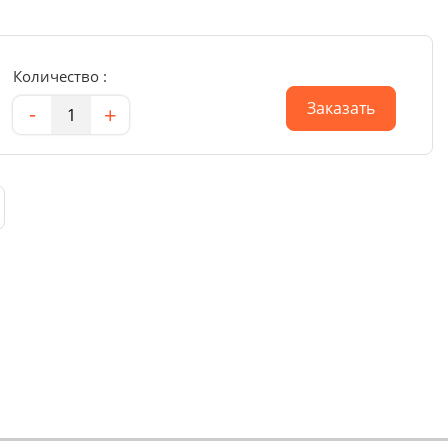
Количество :
Количество
Заказать
-
+