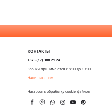
нной и
Орех
а
Светлые
хни
Серые
алом
Темные
сива
КОНТАКТЫ
ые
+375 (17) 388 21 24
ые
Звонки принимаются с 8:00 до 19:00
чатые
Напишите нам
кой
Настроить обработку cookie-файлов
вым
м