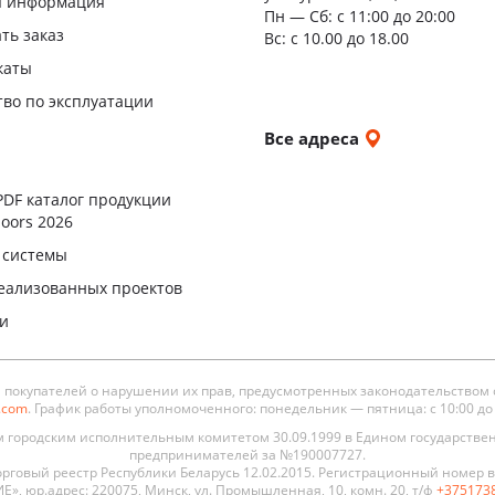
я информация
Пн — Сб:
с 11:00 до 20:00
повыш
ать заказ
Вс: с 10.00 до 18.00
влагос
каты
Шумои
тво по эксплуатации
двери
и
Все адреса
ы
PDF каталог продукции
oors 2026
 системы
еализованных проектов
ли
окупателей о нарушении их прав, предусмотренных законодательством 
s.com
. График работы уполномоченного: понедельник — пятница: с 10:00 до 19
городским исполнительным комитетом 30.09.1999 в Едином государстве
предпринимателей за №190007727.
рговый реестр Республики Беларусь 12.02.2015. Регистрационный номер в 
, юр.адрес: 220075, Минск, ул. Промышленная, 10, комн. 20, т/ф
+375173