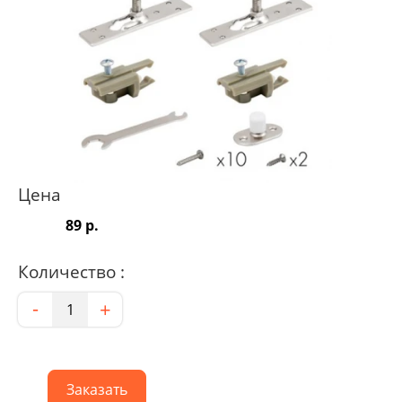
Цена
89 р.
Количество :
Количество
-
+
Заказать