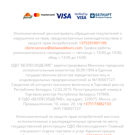
Уполномоченный рассматривать обращения покупателей о
нарушении их прав, предусмотренных законодательством о
защите прав потребителей:
+375291991199
,
client-service@belwooddoors.com
. График работы
уполномоченного: понедельник — пятница: с 10:00 до 19:00;
обед: с 13:00 до 14:00.
ОДО "БЕЛЛЕСИЗДЕЛИЕ" зарегистрировано Минским городским
исполнительным комитетом 30.09.1999 в Едином
государственном регистре юридических лиц и
индивидуальных предпринимателей за №190007727.
Сведения об интернет-магазине включены в Торговый реестр
Республики Беларусь 12.02.2015. Регистрационный номер в
Торговом реестре Республики Беларусь 197866.
© ОДО «БЕЛЛЕСИЗДЕЛИЕ», юр.адрес: 220075, Минск, ул.
Промышленная, 10, комн. 20, т/ф
+375173882133
.
УНП 190007727.
Уполномоченный по защите прав потребителей местных
исполнительных и распорядительных органов по месту
государственной регистрации ОДО «Беллесизделие»: Главный
специалист отдела торговли и услуг Администрации