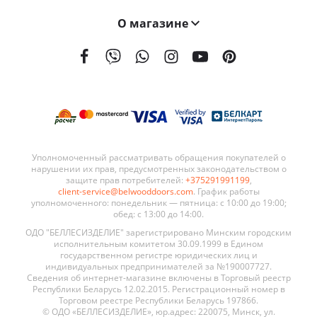
О магазине
На сегодняшний день мы поставляем наши двери в 21 страну мира. География поставок BELWOODDOORS постоянно расширяется. Качество наших дверей, а также выгодные условия сотрудничества являются ключевыми элементами в развитии нашей сети.
Уполномоченный рассматривать обращения покупателей о
нарушении их прав, предусмотренных законодательством о
защите прав потребителей:
+375291991199
,
client-service@belwooddoors.com
. График работы
уполномоченного: понедельник — пятница: с 10:00 до 19:00;
обед: с 13:00 до 14:00.
ОДО "БЕЛЛЕСИЗДЕЛИЕ" зарегистрировано Минским городским
исполнительным комитетом 30.09.1999 в Едином
государственном регистре юридических лиц и
индивидуальных предпринимателей за №190007727.
Сведения об интернет-магазине включены в Торговый реестр
Республики Беларусь 12.02.2015. Регистрационный номер в
Торговом реестре Республики Беларусь 197866.
© ОДО «БЕЛЛЕСИЗДЕЛИЕ», юр.адрес: 220075, Минск, ул.