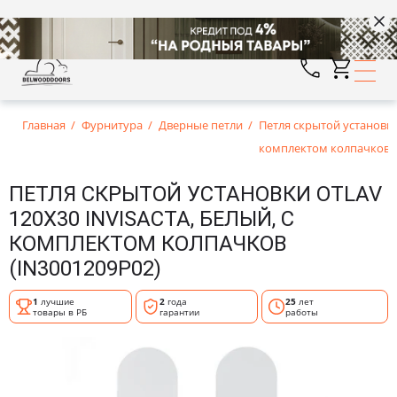
Главная
Фурнитура
Дверные петли
Петля скрытой установки
комплектом колпачков (
ПЕТЛЯ СКРЫТОЙ УСТАНОВКИ ОТLAV
120Х30 INVISACTA, БЕЛЫЙ, С
КОМПЛЕКТОМ КОЛПАЧКОВ
(IN3001209P02)
1
лучшие
2
года
25
лет
товары в РБ
гарантии
работы