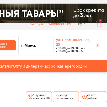
0
bwdby@belwooddoors.by
By
ул. Промышленная,
азать
23
г. Минск
онок
с 10:00 до 19:00 (пн - пт)
с 10:00 до 18:00 (сб)
ул. Сурганова, 88
с 11:00 до 20:00 (пн-сб);
г. Минск
с 10:00 до 18:00 (вс).
каталог
Опту и дилерам
Рассрочка
Перегородки
Смотреть все магазины
1
лучшие
2
года
25
лет
товары в РБ
гарантии
работы