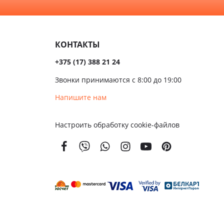
алом
Темные
сива
КОНТАКТЫ
ые
+375 (17) 388 21 24
ые
Звонки принимаются с 8:00 до 19:00
чатые
Напишите нам
кой
Настроить обработку cookie-файлов
вым
м
енной
тойкости
золяционные