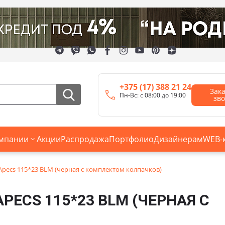
+375 (17) 388 21 24
Зак
Пн-Вс: с 08:00 до 19:00
зв
мпании
Акции
Распродажа
Портфолио
Дизайнерам
WEB-
Apecs 115*23 BLM (черная с комплектом колпачков)
PECS 115*23 BLM (ЧЕРНАЯ С