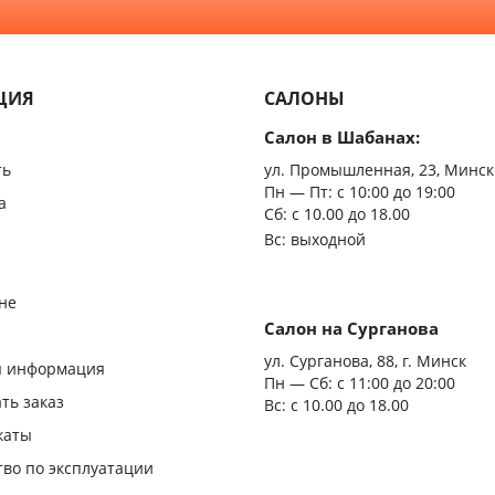
С зерк
Минимализм
Из мас
ЦИЯ
САЛОНЫ
Скрыт
Салон в Шабанах:
Царгов
ть
ул. Промышленная, 23, Минск
Пн — Пт:
с 10:00 до 19:00
Филен
а
Сб: с 10.00 до 18.00
Вс: выходной
С врез
С мато
не
стекло
Салон на Сурганова
я
ул. Сурганова, 88, г. Минск
Двери
я информация
Пн — Сб:
с 11:00 до 20:00
повыш
ать заказ
Вс: с 10.00 до 18.00
влагос
каты
Шумои
тво по эксплуатации
двери