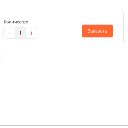
Количество :
Количество
Заказать
-
+