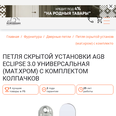
Главная
Фурнитура
Дверные петли
Петля скрытой установки
(мат.хром) с комплекто
ПЕТЛЯ СКРЫТОЙ УСТАНОВКИ AGB
ECLIPSE 3.0 УНИВЕРСАЛЬНАЯ
(МАТ.ХРОМ) С КОМПЛЕКТОМ
КОЛПАЧКОВ
1
лучшие
2
года
25
лет
товары в РБ
гарантии
работы