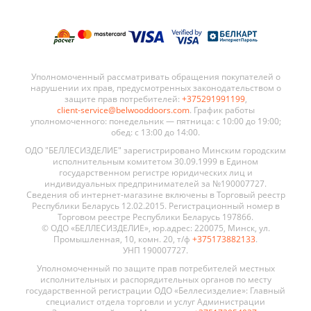
Уполномоченный рассматривать обращения покупателей о
нарушении их прав, предусмотренных законодательством о
защите прав потребителей:
+375291991199
,
client-service@belwooddoors.com
. График работы
уполномоченного: понедельник — пятница: с 10:00 до 19:00;
обед: с 13:00 до 14:00.
ОДО "БЕЛЛЕСИЗДЕЛИЕ" зарегистрировано Минским городским
исполнительным комитетом 30.09.1999 в Едином
государственном регистре юридических лиц и
индивидуальных предпринимателей за №190007727.
Сведения об интернет-магазине включены в Торговый реестр
Республики Беларусь 12.02.2015. Регистрационный номер в
Торговом реестре Республики Беларусь 197866.
© ОДО «БЕЛЛЕСИЗДЕЛИЕ», юр.адрес: 220075, Минск, ул.
Промышленная, 10, комн. 20, т/ф
+375173882133
.
УНП 190007727.
Уполномоченный по защите прав потребителей местных
исполнительных и распорядительных органов по месту
государственной регистрации ОДО «Беллесизделие»: Главный
специалист отдела торговли и услуг Администрации