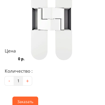
Цена
0 р.
Количество :
Количество
-
+
Заказать