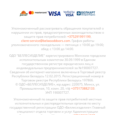
Уполномоченный рассматривать обращения покупателей о
нарушении их прав, предусмотренных законодательством о
защите прав потребителей:
+375291991199
,
client-service@belwooddoors.com
. График работы
уполномоченного: понедельник — пятница: с 10:00 до 19:00;
обед: с 13:00 до 14:00.
ОДО "БЕЛЛЕСИЗДЕЛИЕ" зарегистрировано Минским городским
исполнительным комитетом 30.09.1999 в Едином
государственном регистре юридических лиц и
индивидуальных предпринимателей за №190007727.
Сведения об интернет-магазине включены в Торговый реестр
Республики Беларусь 12.02.2015. Регистрационный номер в
Торговом реестре Республики Беларусь 197866.
© ОДО «БЕЛЛЕСИЗДЕЛИЕ», юр.адрес: 220075, Минск, ул.
Промышленная, 10, комн. 20, т/ф
+375173882133
.
УНП 190007727.
Уполномоченный по защите прав потребителей местных
исполнительных и распорядительных органов по месту
государственной регистрации ОДО «Беллесизделие»: Главный
специалист отдела торговли и услуг Администрации