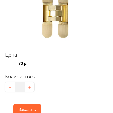
Цена
70 р.
Количество :
Количество
-
+
Заказать