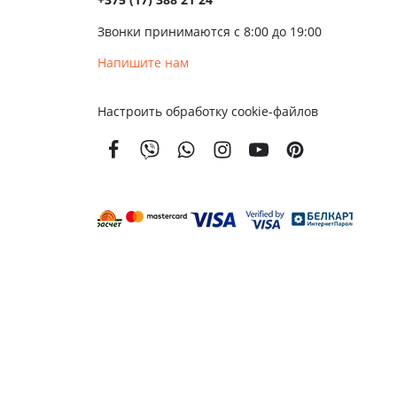
ые
Звонки принимаются с 8:00 до 19:00
чатые
Напишите нам
кой
Настроить обработку cookie-файлов
вым
м
енной
тойкости
золяционные