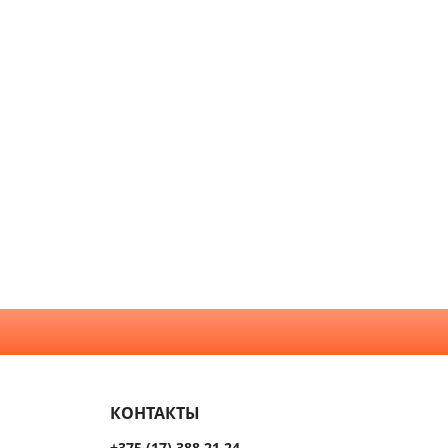
Белые
клом
Графит
иево-
Жемчуг
нные
укции
Коричневые
нной и
Орех
а
Светлые
хни
Серые
алом
Темные
сива
КОНТАКТЫ
ые
+375 (17) 388 21 24