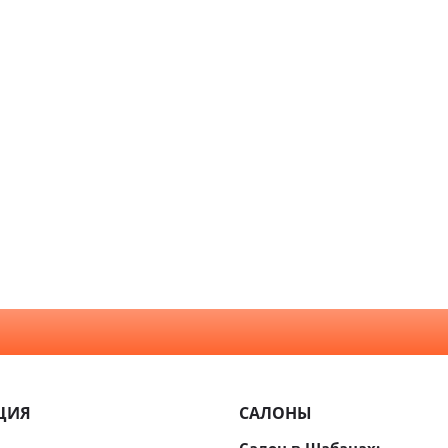
Премиум
Современный
Глухая
Распродажа
Хай Тек
Со сте
Алюмин
Классика
стекля
констр
Прованс
Для ва
Модерн
туалет
Скандинавский
Для ку
Неоклассика
С зерк
Минимализм
Из мас
ЦИЯ
САЛОНЫ
Скрыт