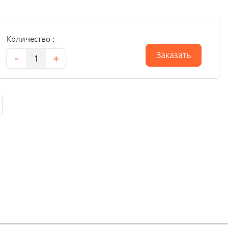
Количество :
Количество
Заказать
-
+