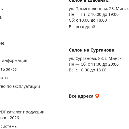
Салон в Шабанах:
Царгов
ть
ул. Промышленная, 23, Минск
Пн — Пт:
с 10:00 до 19:00
Филен
а
Сб: с 10.00 до 18.00
Вс: выходной
С врез
С мато
не
стекло
Салон на Сурганова
я
ул. Сурганова, 88, г. Минск
Двери
я информация
Пн — Сб:
с 11:00 до 20:00
повыш
ать заказ
Вс: с 10.00 до 18.00
влагос
каты
Шумои
тво по эксплуатации
двери
и
Все адреса
ы
PDF каталог продукции
oors 2026
 системы