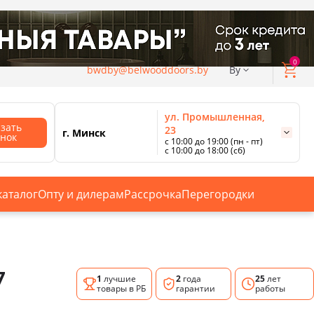
0
bwdby@belwooddoors.by
By
ул. Промышленная,
азать
23
г. Минск
онок
с 10:00 до 19:00 (пн - пт)
с 10:00 до 18:00 (сб)
ул. Сурганова, 88
с 11:00 до 20:00 (пн-сб);
г. Минск
с 10:00 до 18:00 (вс).
каталог
Опту и дилерам
Рассрочка
Перегородки
Смотреть все магазины
7
1
лучшие
2
года
25
лет
товары в РБ
гарантии
работы