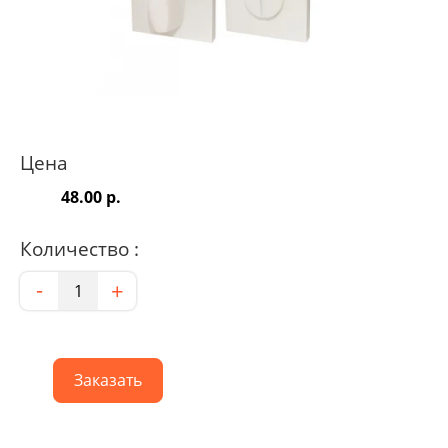
Цена
48.00 р.
Количество :
Количество
-
+
Заказать