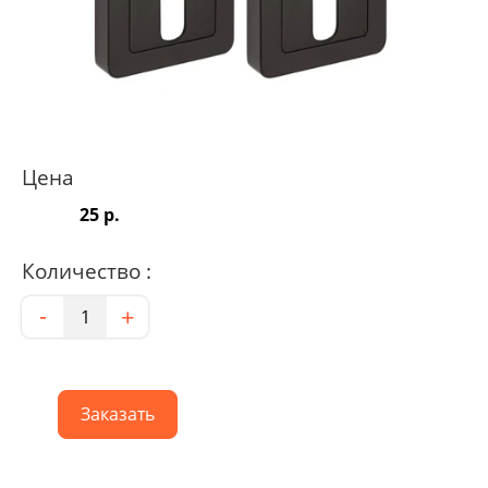
Цена
25 р.
Количество :
Количество
-
+
Заказать