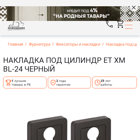
Главная
Фурнитура
Фиксаторы и накладки
Накладка под ци
НАКЛАДКА ПОД ЦИЛИНДР ET XM
BL-24 ЧЕРНЫЙ
1
лучшие
2
года
25
лет
товары в РБ
гарантии
работы