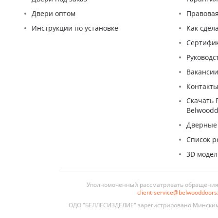
Двери оптом
Правова
Инструкции по установке
Как сдел
Сертифи
Pуководс
Ваканси
Контакт
Скачать 
Belwoodd
Дверные
Список р
3D моде
Уполномоченный рассматривать обращения п
client-service@belwooddoor
ОДО "БЕЛЛЕСИЗДЕЛИЕ" зарегистрировано Минским 