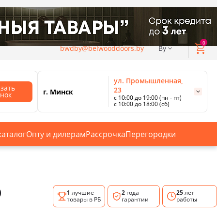
0
bwdby@belwooddoors.by
By
ул. Промышленная,
азать
23
г. Минск
онок
с 10:00 до 19:00 (пн - пт)
с 10:00 до 18:00 (сб)
ул. Сурганова, 88
с 11:00 до 20:00 (пн-сб);
г. Минск
с 10:00 до 18:00 (вс).
каталог
Опту и дилерам
Рассрочка
Перегородки
Смотреть все магазины
О
1
лучшие
2
года
25
лет
товары в РБ
гарантии
работы