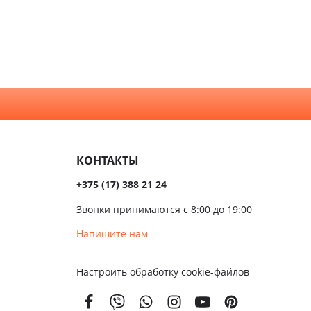
Коричневые
нной и
Орех
а
Светлые
хни
Серые
алом
Темные
сива
КОНТАКТЫ
ые
+375 (17) 388 21 24
ые
Звонки принимаются с 8:00 до 19:00
чатые
Напишите нам
кой
Настроить обработку cookie-файлов
вым
м