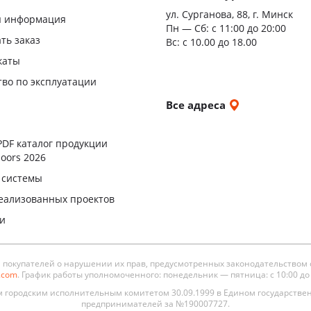
ул. Сурганова, 88, г. Минск
Двери
я информация
Пн — Сб:
с 11:00 до 20:00
повыш
ать заказ
Вс: с 10.00 до 18.00
влагос
каты
Шумои
тво по эксплуатации
двери
и
Все адреса
ы
PDF каталог продукции
oors 2026
 системы
еализованных проектов
ли
окупателей о нарушении их прав, предусмотренных законодательством 
s.com
. График работы уполномоченного: понедельник — пятница: с 10:00 до 19
городским исполнительным комитетом 30.09.1999 в Едином государстве
предпринимателей за №190007727.