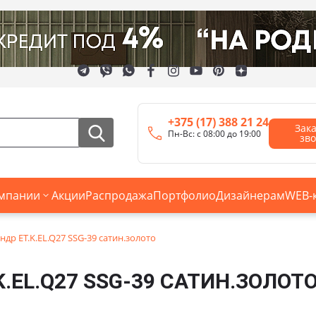
+375 (17) 388 21 24
Зак
Пн-Вс: с 08:00 до 19:00
зв
мпании
Акции
Распродажа
Портфолио
Дизайнерам
WEB-
др ET.K.EL.Q27 SSG-39 сатин.золото
.EL.Q27 SSG-39 САТИН.ЗОЛОТ