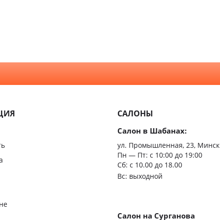
Прованс
Для ва
Модерн
туалет
Скандинавский
Для ку
Неоклассика
С зерк
Минимализм
Из мас
ЦИЯ
САЛОНЫ
Скрыт
Салон в Шабанах:
Царгов
ть
ул. Промышленная, 23, Минск
Пн — Пт:
с 10:00 до 19:00
Филен
а
Сб: с 10.00 до 18.00
Вс: выходной
С врез
С мато
не
стекло
Салон на Сурганова
я