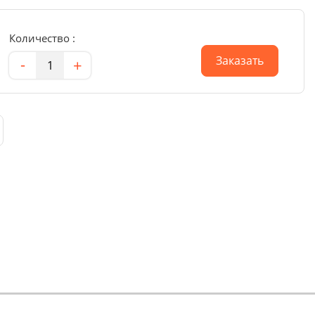
Количество :
Количество
Заказать
-
+