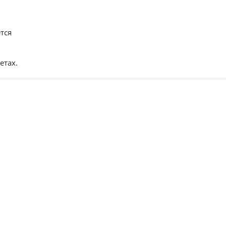
тся
етах.
 двери
По стилю
По цене
По типу
Премиум
Современный
Глухая
Распродажа
Хай Тек
Со сте
Алюмин
Классика
стекля
констр