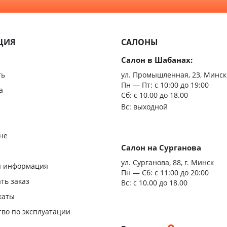
Минимализм
Из мас
ЦИЯ
САЛОНЫ
Скрыт
Салон в Шабанах:
Царгов
ть
ул. Промышленная, 23, Минск
Пн — Пт:
с 10:00 до 19:00
Филен
а
Сб: с 10.00 до 18.00
Вс: выходной
С врез
С мато
не
стекло
Салон на Сурганова
я
ул. Сурганова, 88, г. Минск
Двери
я информация
Пн — Сб:
с 11:00 до 20:00
повыш
ать заказ
Вс: с 10.00 до 18.00
влагос
каты
Шумои
тво по эксплуатации
двери
и