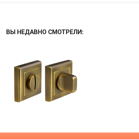
Межкомнатные
Межкомнатные двери
ВЫ НЕДАВНО СМОТРЕЛИ:
По покрытию
Входные двери
Эмаль
Фурнитура
Шпон
Декор
Деревянные
Зеркало
Специальные двери
Стекло