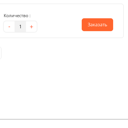
Количество :
Количество
Заказать
-
+