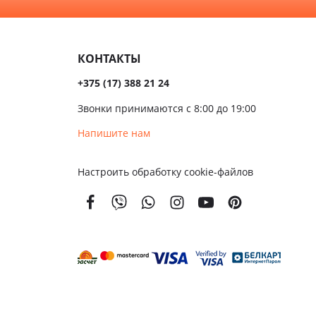
Темные
сива
КОНТАКТЫ
ые
+375 (17) 388 21 24
ые
Звонки принимаются с 8:00 до 19:00
чатые
Напишите нам
кой
Настроить обработку cookie-файлов
вым
м
енной
тойкости
золяционные