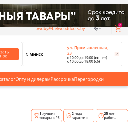
0
bwdby@belwooddoors.by
By
ул. Промышленная,
азать
23
г. Минск
онок
с 10:00 до 19:00 (пн - пт)
с 10:00 до 18:00 (сб)
ул. Сурганова, 88
с 11:00 до 20:00 (пн-сб);
г. Минск
с 10:00 до 18:00 (вс).
каталог
Опту и дилерам
Рассрочка
Перегородки
Смотреть все магазины
1
лучшие
2
года
25
лет
товары в РБ
гарантии
работы