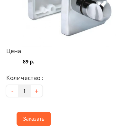
Цена
89 р.
Количество :
Количество
-
+
Заказать