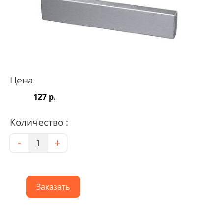
Цена
127 р.
Количество :
Количество
-
+
Заказать