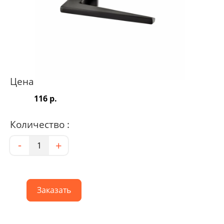
Цена
116 р.
Количество :
Количество
-
+
Заказать