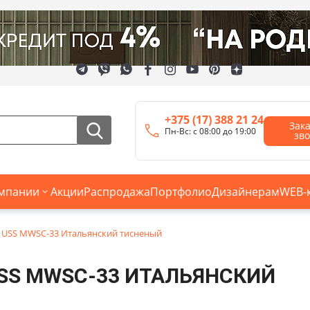
+375 (17) 388 21 24
Зак
Пн-Вс: с 08:00 до 19:00
зв
мпании
Акции
Распродажа
Портфолио
Дизайнерам
WEB-
 USS MWSC-33 Итальянский тисненый
USS MWSC-33 ИТАЛЬЯНСКИЙ