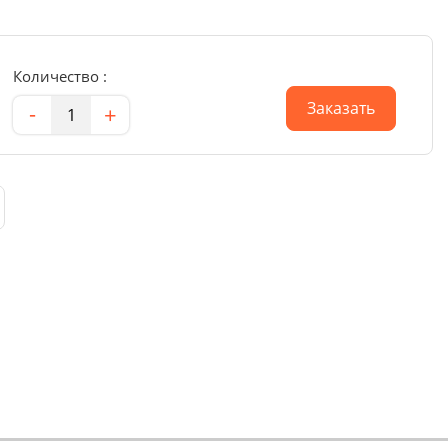
Количество :
Количество
Заказать
-
+