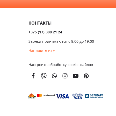
алом
Темные
сива
КОНТАКТЫ
ые
+375 (17) 388 21 24
ые
Звонки принимаются с 8:00 до 19:00
чатые
Напишите нам
кой
Настроить обработку cookie-файлов
вым
м
енной
тойкости
золяционные