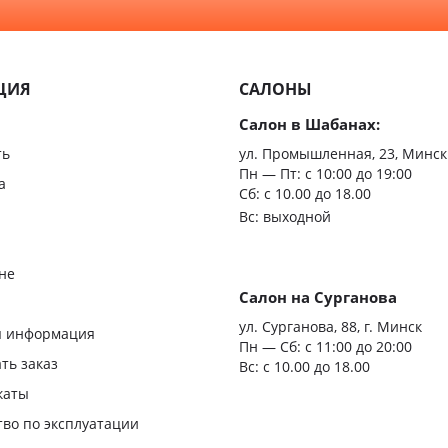
С зерк
Минимализм
Из мас
ЦИЯ
САЛОНЫ
Скрыт
Салон в Шабанах:
Царгов
ть
ул. Промышленная, 23, Минск
Пн — Пт:
с 10:00 до 19:00
Филен
а
Сб: с 10.00 до 18.00
Вс: выходной
С врез
С мато
не
стекло
Салон на Сурганова
я
ул. Сурганова, 88, г. Минск
Двери
я информация
Пн — Сб:
с 11:00 до 20:00
повыш
ать заказ
Вс: с 10.00 до 18.00
влагос
каты
Шумои
тво по эксплуатации
двери