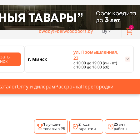
0
bwdby@belwooddoors.by
By
ул. Промышленная,
азать
23
г. Минск
онок
с 10:00 до 19:00 (пн - пт)
с 10:00 до 18:00 (сб)
ул. Сурганова, 88
с 11:00 до 20:00 (пн-сб);
г. Минск
с 10:00 до 18:00 (вс).
каталог
Опту и дилерам
Рассрочка
Перегородки
Смотреть все магазины
1
лучшие
2
года
25
лет
товары в РБ
гарантии
работы