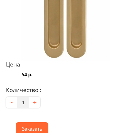
Цена
54 р.
Количество :
Количество
-
+
Заказать