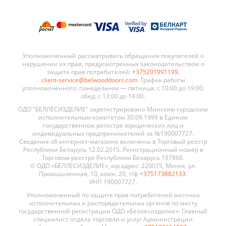
Уполномоченный рассматривать обращения покупателей о
нарушении их прав, предусмотренных законодательством о
защите прав потребителей:
+375291991199
,
client-service@belwooddoors.com
. График работы
уполномоченного: понедельник — пятница: с 10:00 до 19:00;
обед: с 13:00 до 14:00.
ОДО "БЕЛЛЕСИЗДЕЛИЕ" зарегистрировано Минским городским
исполнительным комитетом 30.09.1999 в Едином
государственном регистре юридических лиц и
индивидуальных предпринимателей за №190007727.
Сведения об интернет-магазине включены в Торговый реестр
Республики Беларусь 12.02.2015. Регистрационный номер в
Торговом реестре Республики Беларусь 197866.
© ОДО «БЕЛЛЕСИЗДЕЛИЕ», юр.адрес: 220075, Минск, ул.
Промышленная, 10, комн. 20, т/ф
+375173882133
.
УНП 190007727.
Уполномоченный по защите прав потребителей местных
исполнительных и распорядительных органов по месту
государственной регистрации ОДО «Беллесизделие»: Главный
специалист отдела торговли и услуг Администрации