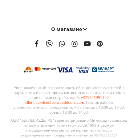
О магазине
На сегодняшний день мы поставляем наши двери в 21 страну мира. География поставок BELWOODDOORS постоянно расширяется. Качество наших дверей, а также выгодные условия сотрудничества являются ключевыми элементами в развитии нашей сети.
Уполномоченный рассматривать обращения покупателей о
нарушении их прав, предусмотренных законодательством о
защите прав потребителей:
+375291991199
,
client-service@belwooddoors.com
. График работы
уполномоченного: понедельник — пятница: с 10:00 до 19:00;
обед: с 13:00 до 14:00.
ОДО "БЕЛЛЕСИЗДЕЛИЕ" зарегистрировано Минским городским
исполнительным комитетом 30.09.1999 в Едином
государственном регистре юридических лиц и
индивидуальных предпринимателей за №190007727.