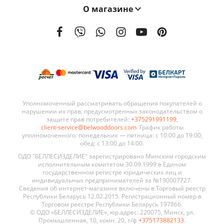
О магазине
На сегодняшний день мы поставляем наши двери в 21 страну мира. География поставок BELWOODDOORS постоянно расширяется. Качество наших дверей, а также выгодные условия сотрудничества являются ключевыми элементами в развитии нашей сети.
Уполномоченный рассматривать обращения покупателей о
нарушении их прав, предусмотренных законодательством о
защите прав потребителей:
+375291991199
,
client-service@belwooddoors.com
. График работы
уполномоченного: понедельник — пятница: с 10:00 до 19:00;
обед: с 13:00 до 14:00.
ОДО "БЕЛЛЕСИЗДЕЛИЕ" зарегистрировано Минским городским
исполнительным комитетом 30.09.1999 в Едином
государственном регистре юридических лиц и
индивидуальных предпринимателей за №190007727.
Сведения об интернет-магазине включены в Торговый реестр
Республики Беларусь 12.02.2015. Регистрационный номер в
Торговом реестре Республики Беларусь 197866.
© ОДО «БЕЛЛЕСИЗДЕЛИЕ», юр.адрес: 220075, Минск, ул.
Промышленная, 10, комн. 20, т/ф
+375173882133
.