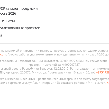
ы
PDF каталог продукции
oors 2026
 системы
еализованных проектов
ли
окупателей о нарушении их прав, предусмотренных законодательством 
s.com
. График работы уполномоченного: понедельник — пятница: с 10:00 до 19
городским исполнительным комитетом 30.09.1999 в Едином государстве
предпринимателей за №190007727.
рговый реестр Республики Беларусь 12.02.2015. Регистрационный номер в 
, юр.адрес: 220075, Минск, ул. Промышленная, 10, комн. 20, т/ф
+375173
стных исполнительных и распорядительных органов по месту государств
дела торговли и услуг Администрации Заводского района г. Минска, тел.
+
 двери