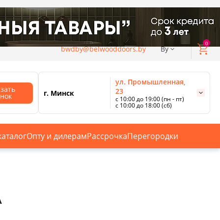
0
bwdby@belwooddoors.by
By
ул. Промышленная,
азать
23
г. Минск
онок
с 10:00 до 19:00 (пн - пт)
с 10:00 до 18:00 (сб)
ул. Сурганова, 88
с 11:00 до 20:00 (пн-сб);
г. Минск
с 10:00 до 18:00 (вс).
каталог
Опту и дилерам
Рассрочка
Перегородки
Смотреть все магазины
А