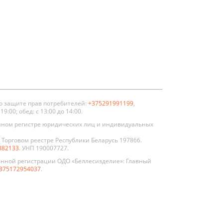
о защите прав потребителей:
+375291991199
,
:00; обед: с 13:00 до 14:00.
нном регистре юридических лиц и индивидуальных
Торговом реестре Республики Беларусь 197866.
882133
. УНП 190007727.
енной регистрации ОДО «Беллесизделие»: Главный
375172954037
.