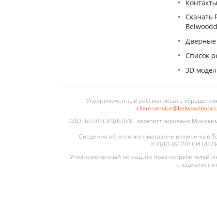
Контакт
Скачать 
Belwoodd
Дверные
Список р
3D моде
Уполномоченный рассматривать обращения п
client-service@belwooddoor
ОДО "БЕЛЛЕСИЗДЕЛИЕ" зарегистрировано Минским 
Сведения об интернет-магазине включены в То
© ОДО «БЕЛЛЕСИЗДЕЛИЕ»
Уполномоченный по защите прав потребителей ме
специалист от
Межкомнатные
Межкомнатные двери