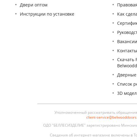
Двери оптом
Правова
Инструкции по установке
Как сдел
Сертифи
Pуководс
Ваканси
Контакт
Скачать 
Belwoodd
Дверные
Список р
3D моде
Уполномоченный рассматривать обращения п
client-service@belwooddoor
ОДО "БЕЛЛЕСИЗДЕЛИЕ" зарегистрировано Минским 
Сведения об интернет-магазине включены в То