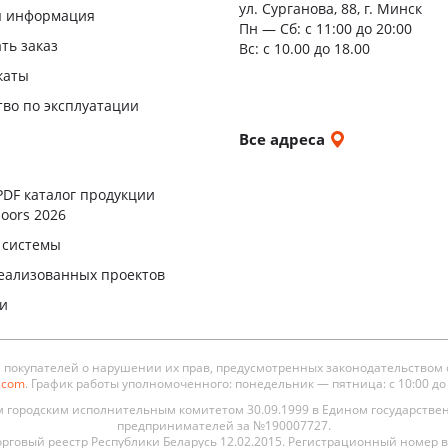
ул. Сурганова, 88, г. Минск
я информация
Пн — Сб:
с 11:00 до 20:00
ать заказ
Вс: с 10.00 до 18.00
каты
тво по эксплуатации
и
Все адреса
ы
PDF каталог продукции
oors 2026
 системы
еализованных проектов
ли
окупателей о нарушении их прав, предусмотренных законодательством 
s.com
. График работы уполномоченного: понедельник — пятница: с 10:00 до 19
городским исполнительным комитетом 30.09.1999 в Едином государстве
предпринимателей за №190007727.
рговый реестр Республики Беларусь 12.02.2015. Регистрационный номер в 