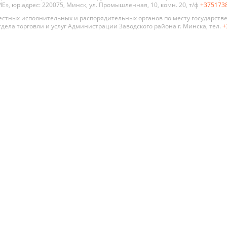
, юр.адрес: 220075, Минск, ул. Промышленная, 10, комн. 20, т/ф
+375173
стных исполнительных и распорядительных органов по месту государств
дела торговли и услуг Администрации Заводского района г. Минска, тел.
+
 двери
По стилю
По цене
По типу
Премиум
Современный
Глухая
Распродажа
Хай Тек
Со сте
Алюмин
Классика
стекля
констр
Прованс
Для ва
Модерн
туалет