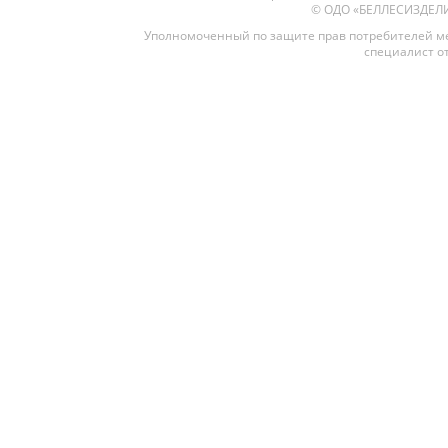
© ОДО «БЕЛЛЕСИЗДЕЛИЕ»
Уполномоченный по защите прав потребителей ме
специалист от
Межкомнатные
Межкомнатные двери
По покрытию
Входные двери
Эмаль
Фурнитура
Шпон
Декор
Деревянные
Зеркало
Специальные двери
Стекло