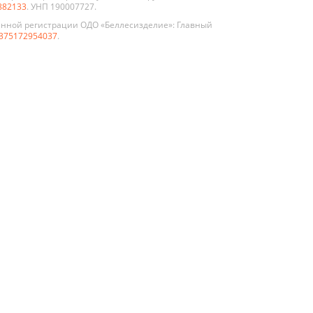
882133
. УНП 190007727.
енной регистрации ОДО «Беллесизделие»: Главный
375172954037
.
По цвету
Белые
клом
Графит
иево-
Жемчуг
нные
укции
Коричневые
нной и
Орех
а