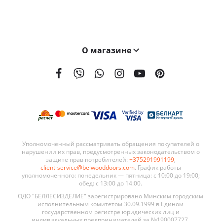
О магазине
На сегодняшний день мы поставляем наши двери в 21 страну мира. География поставок BELWOODDOORS постоянно расширяется. Качество наших дверей, а также выгодные условия сотрудничества являются ключевыми элементами в развитии нашей сети.
Уполномоченный рассматривать обращения покупателей о
нарушении их прав, предусмотренных законодательством о
защите прав потребителей:
+375291991199
,
client-service@belwooddoors.com
. График работы
уполномоченного: понедельник — пятница: с 10:00 до 19:00;
обед: с 13:00 до 14:00.
ОДО "БЕЛЛЕСИЗДЕЛИЕ" зарегистрировано Минским городским
исполнительным комитетом 30.09.1999 в Едином
государственном регистре юридических лиц и
индивидуальных предпринимателей за №190007727.