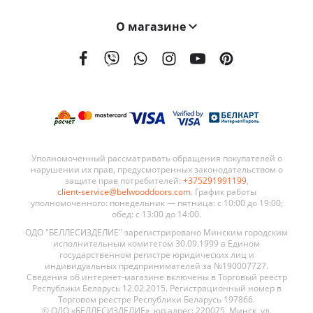
О магазине
На сегодняшний день мы поставляем наши двери в 21 страну мира. География поставок BELWOODDOORS постоянно расширяется. Качество наших дверей, а также выгодные условия сотрудничества являются ключевыми элементами в развитии нашей сети.
Уполномоченный рассматривать обращения покупателей о
нарушении их прав, предусмотренных законодательством о
защите прав потребителей:
+375291991199
,
client-service@belwooddoors.com
. График работы
уполномоченного: понедельник — пятница: с 10:00 до 19:00;
обед: с 13:00 до 14:00.
ОДО "БЕЛЛЕСИЗДЕЛИЕ" зарегистрировано Минским городским
исполнительным комитетом 30.09.1999 в Едином
государственном регистре юридических лиц и
индивидуальных предпринимателей за №190007727.
Сведения об интернет-магазине включены в Торговый реестр
Республики Беларусь 12.02.2015. Регистрационный номер в
Торговом реестре Республики Беларусь 197866.
© ОДО «БЕЛЛЕСИЗДЕЛИЕ», юр.адрес: 220075, Минск, ул.