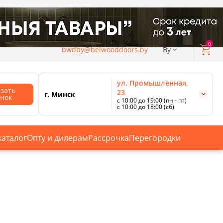
0
bwdby@belwooddoors.by
By
ул. Промышленная,
азать
23
г. Минск
онок
с 10:00 до 19:00 (пн - пт)
с 10:00 до 18:00 (сб)
ул. Сурганова, 88
с 11:00 до 20:00 (пн-сб);
г. Минск
с 10:00 до 18:00 (вс).
каталог
Опту и дилерам
Рассрочка
Перегородки
Смотреть все магазины