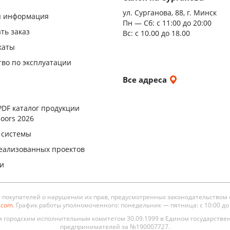
я
ул. Сурганова, 88, г. Минск
я информация
Пн — Сб:
с 11:00 до 20:00
ать заказ
Вс: с 10.00 до 18.00
каты
тво по эксплуатации
и
Все адреса
ы
PDF каталог продукции
oors 2026
 системы
еализованных проектов
ли
окупателей о нарушении их прав, предусмотренных законодательством 
s.com
. График работы уполномоченного: понедельник — пятница: с 10:00 до 19
городским исполнительным комитетом 30.09.1999 в Едином государстве
предпринимателей за №190007727.