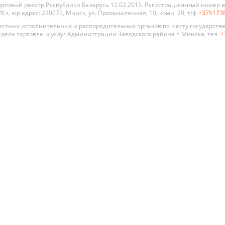
рговый реестр Республики Беларусь 12.02.2015. Регистрационный номер в 
, юр.адрес: 220075, Минск, ул. Промышленная, 10, комн. 20, т/ф
+375173
стных исполнительных и распорядительных органов по месту государств
дела торговли и услуг Администрации Заводского района г. Минска, тел.
+
 двери
По стилю
По цене
По типу
Премиум
Современный
Глухая
Распродажа
Хай Тек
Со сте
Алюмин
Классика
стекля
констр
Прованс
Для ва
Модерн
туалет