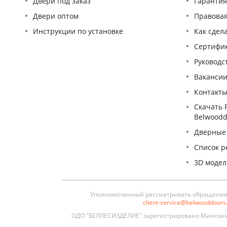
Двери под заказ
Гаранти
Двери оптом
Правова
Инструкции по установке
Как сдел
Сертифи
Pуководс
Ваканси
Контакт
Скачать 
Belwoodd
Дверные
Список р
3D моде
Уполномоченный рассматривать обращения п
client-service@belwooddoor
ОДО "БЕЛЛЕСИЗДЕЛИЕ" зарегистрировано Минским 