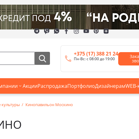
+375 (17) 388 21 24
Зак
Пн-Вс: с 08:00 до 19:00
зв
мпании
Акции
Распродажа
Портфолио
Дизайнерам
WEB-
е культуры
Кинопавильон Москино
ИНО