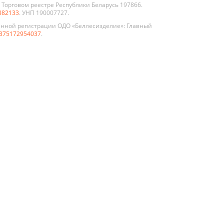
Торговом реестре Республики Беларусь 197866.
882133
. УНП 190007727.
енной регистрации ОДО «Беллесизделие»: Главный
375172954037
.
По цвету
Белые
клом
Графит
иево-
Жемчуг
нные
укции
Коричневые
нной и
Орех
а