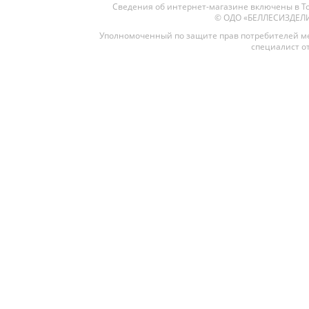
Сведения об интернет-магазине включены в То
© ОДО «БЕЛЛЕСИЗДЕЛИЕ»
Уполномоченный по защите прав потребителей ме
специалист от
Межкомнатные
Межкомнатные двери
По покрытию
Входные двери
Эмаль
Фурнитура
Шпон
Декор
Деревянные
Зеркало
Специальные двери
Стекло