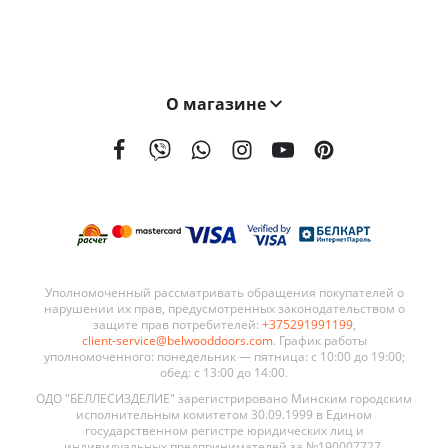
О магазине
На сегодняшний день мы поставляем наши двери в 21 страну мира. География поставок BELWOODDOORS постоянно расширяется. Качество наших дверей, а также выгодные условия сотрудничества являются ключевыми элементами в развитии нашей сети.
Уполномоченный рассматривать обращения покупателей о
нарушении их прав, предусмотренных законодательством о
защите прав потребителей:
+375291991199
,
client-service@belwooddoors.com
. График работы
уполномоченного: понедельник — пятница: с 10:00 до 19:00;
обед: с 13:00 до 14:00.
ОДО "БЕЛЛЕСИЗДЕЛИЕ" зарегистрировано Минским городским
исполнительным комитетом 30.09.1999 в Едином
государственном регистре юридических лиц и
индивидуальных предпринимателей за №190007727.