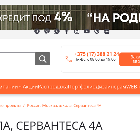
+375 (17) 388 21 24
Зак
Пн-Вс: с 08:00 до 19:00
зв
мпании
Акции
Распродажа
Портфолио
Дизайнерам
WEB-
ые проекты
Россия, Москва, школа, Сервантеса 4А
А, СЕРВАНТЕСА 4А