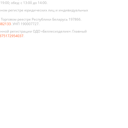
:00; обед: с 13:00 до 14:00.
нном регистре юридических лиц и индивидуальных
Торговом реестре Республики Беларусь 197866.
882133
. УНП 190007727.
енной регистрации ОДО «Беллесизделие»: Главный
375172954037
.
По цвету
Белые
клом
Графит
иево-
Жемчуг
нные
укции
Коричневые