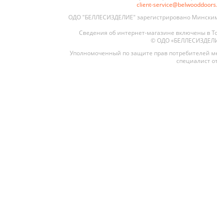
client-service@belwooddoor
ОДО "БЕЛЛЕСИЗДЕЛИЕ" зарегистрировано Минским 
Сведения об интернет-магазине включены в То
© ОДО «БЕЛЛЕСИЗДЕЛИЕ»
Уполномоченный по защите прав потребителей ме
специалист от
Межкомнатные
Межкомнатные двери
По покрытию
Входные двери
Эмаль
Фурнитура
Шпон
Декор
Деревянные
Зеркало