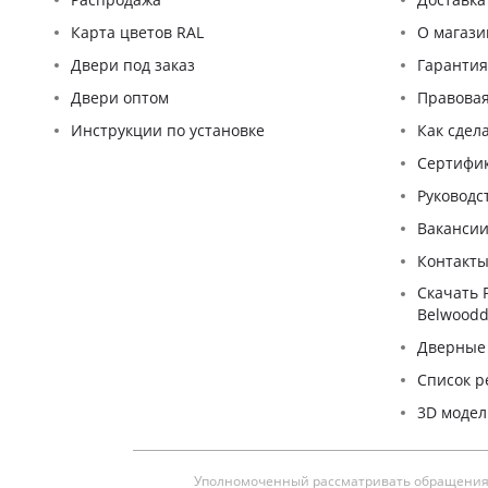
Карта цветов RAL
О магази
Двери под заказ
Гаранти
Двери оптом
Правова
Инструкции по установке
Как сдел
Сертифи
Pуководс
Ваканси
Контакт
Скачать 
Belwoodd
Дверные
Список р
3D моде
Уполномоченный рассматривать обращения п