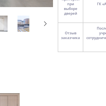
при
ГК «А101» обратился в Belwooddoors как к постоянному
выборе
дверей
После выполнения проекта школа стала примером для
Отзыв
учр
заказчика
сотруднич