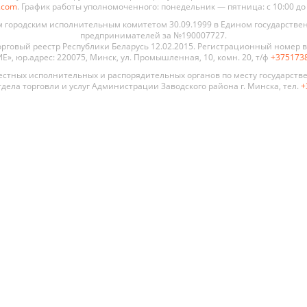
s.com
. График работы уполномоченного: понедельник — пятница: с 10:00 до 19
городским исполнительным комитетом 30.09.1999 в Едином государстве
предпринимателей за №190007727.
рговый реестр Республики Беларусь 12.02.2015. Регистрационный номер в 
, юр.адрес: 220075, Минск, ул. Промышленная, 10, комн. 20, т/ф
+375173
стных исполнительных и распорядительных органов по месту государств
дела торговли и услуг Администрации Заводского района г. Минска, тел.
+
 двери
По стилю
По цене
По типу
Премиум
Современный
Глухая
Распродажа
Хай Тек
Со сте
Алюмин
Классика
стекля
констр
Прованс