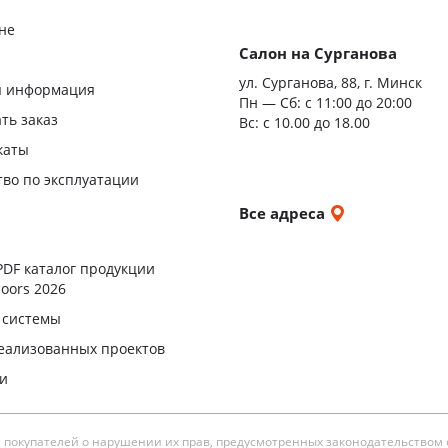
не
Салон на Сурганова
я
ул. Сурганова, 88, г. Минск
я информация
Пн — Сб:
с 11:00 до 20:00
ать заказ
Вс: с 10.00 до 18.00
каты
тво по эксплуатации
и
Все адреса
ы
PDF каталог продукции
oors 2026
 системы
еализованных проектов
ли
окупателей о нарушении их прав, предусмотренных законодательством 