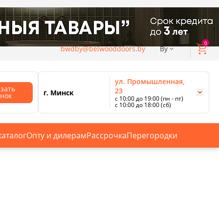
0
bwdby@belwooddoors.by
By
ул. Промышленная,
азать
23
г. Минск
онок
с 10:00 до 19:00 (пн - пт)
с 10:00 до 18:00 (сб)
ул. Сурганова, 88
с 11:00 до 20:00 (пн-сб);
г. Минск
с 10:00 до 18:00 (вс).
каталог
Опту и дилерам
Рассрочка
Перегородки
Смотреть все магазины