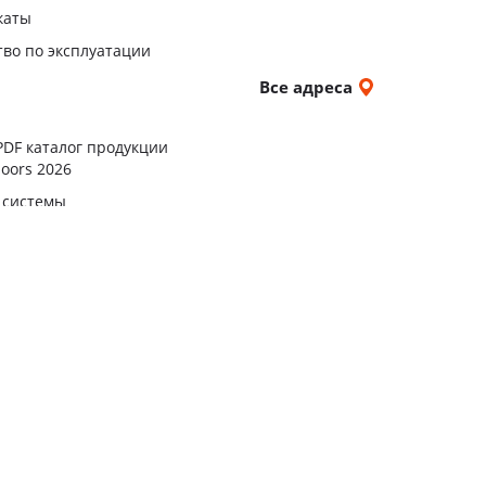
каты
тво по эксплуатации
и
Все адреса
ы
PDF каталог продукции
oors 2026
 системы
еализованных проектов
ли
окупателей о нарушении их прав, предусмотренных законодательством 
s.com
. График работы уполномоченного: понедельник — пятница: с 10:00 до 19
городским исполнительным комитетом 30.09.1999 в Едином государстве
предпринимателей за №190007727.
рговый реестр Республики Беларусь 12.02.2015. Регистрационный номер в 
, юр.адрес: 220075, Минск, ул. Промышленная, 10, комн. 20, т/ф
+375173
стных исполнительных и распорядительных органов по месту государств
дела торговли и услуг Администрации Заводского района г. Минска, тел.
+