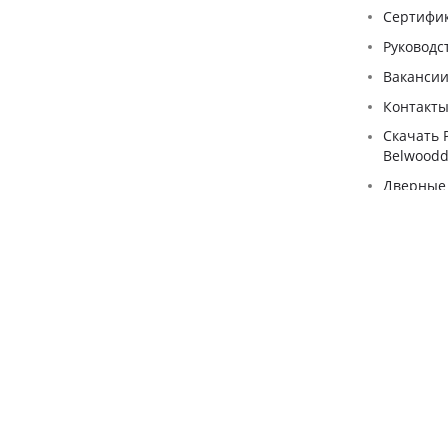
Сертифи
Pуководс
Ваканси
Контакт
Скачать 
Belwoodd
Дверные
Список р
3D моде
Уполномоченный рассматривать обращения п
client-service@belwooddoor
ОДО "БЕЛЛЕСИЗДЕЛИЕ" зарегистрировано Минским 
Сведения об интернет-магазине включены в То
© ОДО «БЕЛЛЕСИЗДЕЛИЕ»
Уполномоченный по защите прав потребителей ме
специалист от