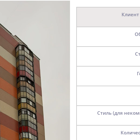
Клиент
Стиль (для неко
Количе