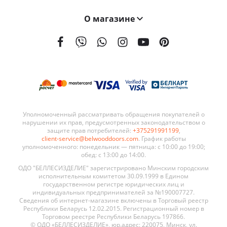
О магазине
На сегодняшний день мы поставляем наши двери в 21 страну мира. География поставок BELWOODDOORS постоянно расширяется. Качество наших дверей, а также выгодные условия сотрудничества являются ключевыми элементами в развитии нашей сети.
Уполномоченный рассматривать обращения покупателей о
нарушении их прав, предусмотренных законодательством о
защите прав потребителей:
+375291991199
,
client-service@belwooddoors.com
. График работы
уполномоченного: понедельник — пятница: с 10:00 до 19:00;
обед: с 13:00 до 14:00.
ОДО "БЕЛЛЕСИЗДЕЛИЕ" зарегистрировано Минским городским
исполнительным комитетом 30.09.1999 в Едином
государственном регистре юридических лиц и
индивидуальных предпринимателей за №190007727.
Сведения об интернет-магазине включены в Торговый реестр
Республики Беларусь 12.02.2015. Регистрационный номер в
Торговом реестре Республики Беларусь 197866.
© ОДО «БЕЛЛЕСИЗДЕЛИЕ», юр.адрес: 220075, Минск, ул.