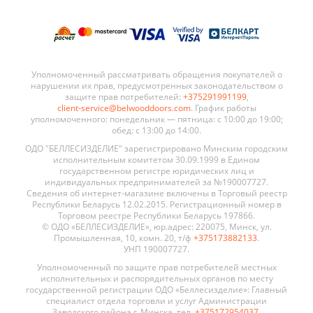
Уполномоченный рассматривать обращения покупателей о
нарушении их прав, предусмотренных законодательством о
защите прав потребителей:
+375291991199
,
client-service@belwooddoors.com
. График работы
уполномоченного: понедельник — пятница: с 10:00 до 19:00;
обед: с 13:00 до 14:00.
ОДО "БЕЛЛЕСИЗДЕЛИЕ" зарегистрировано Минским городским
исполнительным комитетом 30.09.1999 в Едином
государственном регистре юридических лиц и
индивидуальных предпринимателей за №190007727.
Сведения об интернет-магазине включены в Торговый реестр
Республики Беларусь 12.02.2015. Регистрационный номер в
Торговом реестре Республики Беларусь 197866.
© ОДО «БЕЛЛЕСИЗДЕЛИЕ», юр.адрес: 220075, Минск, ул.
Промышленная, 10, комн. 20, т/ф
+375173882133
.
УНП 190007727.
Уполномоченный по защите прав потребителей местных
исполнительных и распорядительных органов по месту
государственной регистрации ОДО «Беллесизделие»: Главный
специалист отдела торговли и услуг Администрации
Заводского района г. Минска, тел.
+375172954037
.