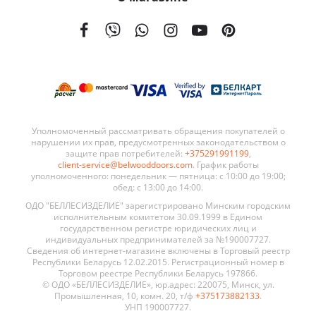
На сегодняшний день мы поставляем наши двери в 21 страну мира. География поставок BELWOODDOORS постоянно расширяется. Качество наших дверей, а также выгодные условия сотрудничества являются ключевыми элементами в развитии нашей сети.
Уполномоченный рассматривать обращения покупателей о
нарушении их прав, предусмотренных законодательством о
защите прав потребителей:
+375291991199
,
client-service@belwooddoors.com
. График работы
уполномоченного: понедельник — пятница: с 10:00 до 19:00;
обед: с 13:00 до 14:00.
ОДО "БЕЛЛЕСИЗДЕЛИЕ" зарегистрировано Минским городским
исполнительным комитетом 30.09.1999 в Едином
государственном регистре юридических лиц и
индивидуальных предпринимателей за №190007727.
Сведения об интернет-магазине включены в Торговый реестр
Республики Беларусь 12.02.2015. Регистрационный номер в
Торговом реестре Республики Беларусь 197866.
© ОДО «БЕЛЛЕСИЗДЕЛИЕ», юр.адрес: 220075, Минск, ул.
Промышленная, 10, комн. 20, т/ф
+375173882133
.
УНП 190007727.