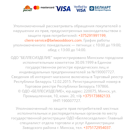
Уполномоченный рассматривать обращения покупателей о
нарушении их прав, предусмотренных законодательством о
защите прав потребителей:
+375291991199
,
client-service@belwooddoors.com
. График работы
уполномоченного: понедельник — пятница: с 10:00 до 19:00;
обед: с 13:00 до 14:00.
ОДО "БЕЛЛЕСИЗДЕЛИЕ" зарегистрировано Минским городским
исполнительным комитетом 30.09.1999 в Едином
государственном регистре юридических лиц и
индивидуальных предпринимателей за №190007727.
Сведения об интернет-магазине включены в Торговый реестр
Республики Беларусь 12.02.2015. Регистрационный номер в
Торговом реестре Республики Беларусь 197866.
© ОДО «БЕЛЛЕСИЗДЕЛИЕ», юр.адрес: 220075, Минск, ул.
Промышленная, 10, комн. 20, т/ф
+375173882133
.
УНП 190007727.
Уполномоченный по защите прав потребителей местных
исполнительных и распорядительных органов по месту
государственной регистрации ОДО «Беллесизделие»: Главный
специалист отдела торговли и услуг Администрации
Заводского района г. Минска, тел.
+375172954037
.