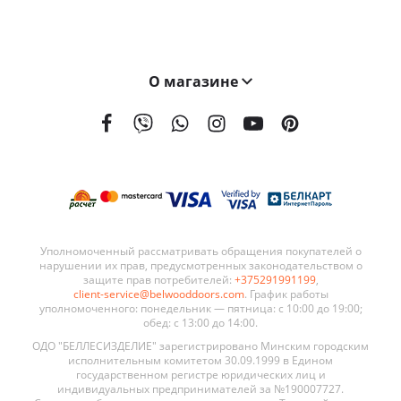
О магазине
На сегодняшний день мы поставляем наши двери в 21 страну мира. География поставок BELWOODDOORS постоянно расширяется. Качество наших дверей, а также выгодные условия сотрудничества являются ключевыми элементами в развитии нашей сети.
Уполномоченный рассматривать обращения покупателей о
нарушении их прав, предусмотренных законодательством о
защите прав потребителей:
+375291991199
,
client-service@belwooddoors.com
. График работы
уполномоченного: понедельник — пятница: с 10:00 до 19:00;
обед: с 13:00 до 14:00.
ОДО "БЕЛЛЕСИЗДЕЛИЕ" зарегистрировано Минским городским
исполнительным комитетом 30.09.1999 в Едином
государственном регистре юридических лиц и
индивидуальных предпринимателей за №190007727.