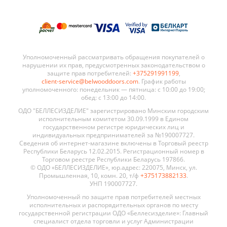
Уполномоченный рассматривать обращения покупателей о
нарушении их прав, предусмотренных законодательством о
защите прав потребителей:
+375291991199
,
client-service@belwooddoors.com
. График работы
уполномоченного: понедельник — пятница: с 10:00 до 19:00;
обед: с 13:00 до 14:00.
ОДО "БЕЛЛЕСИЗДЕЛИЕ" зарегистрировано Минским городским
исполнительным комитетом 30.09.1999 в Едином
государственном регистре юридических лиц и
индивидуальных предпринимателей за №190007727.
Сведения об интернет-магазине включены в Торговый реестр
Республики Беларусь 12.02.2015. Регистрационный номер в
Торговом реестре Республики Беларусь 197866.
© ОДО «БЕЛЛЕСИЗДЕЛИЕ», юр.адрес: 220075, Минск, ул.
Промышленная, 10, комн. 20, т/ф
+375173882133
.
УНП 190007727.
Уполномоченный по защите прав потребителей местных
исполнительных и распорядительных органов по месту
государственной регистрации ОДО «Беллесизделие»: Главный
специалист отдела торговли и услуг Администрации