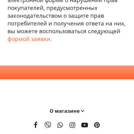
электронной форме о нарушении прав
покупателей, предусмотренных
законодательством о защите прав
потребителей и получения ответа на них,
вы можете воспользоваться следующей
формой заявки.
О магазине
На сегодняшний день мы поставляем наши двери в 21 страну мира. География поставок BELWOODDOORS постоянно расширяется. Качество наших дверей, а также выгодные условия сотрудничества являются ключевыми элементами в развитии нашей сети.