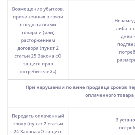
Возмещение убытков,
причиненных в связи
Незамед
с недостатками
либо в 
товара и (или)
дней -
расторжением
подтве
договора (пункт 2
потре
статьи 25 Закона «О
размер
защите прав
потребителей»)
При нарушении по вине продавца сроков передачи предварительно
оплаченного товара
Передать оплаченный
В устан
товар (пункт 2 статьи
потре
24 Закона «О защите