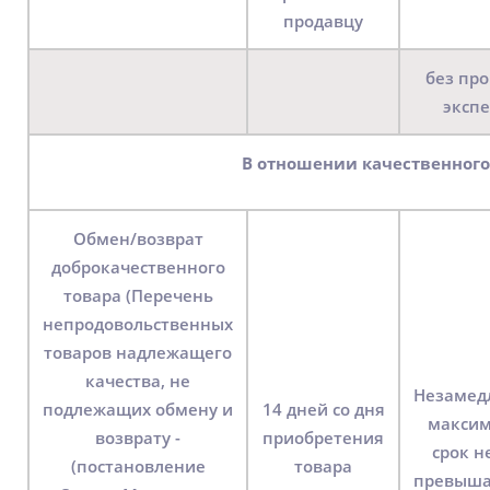
продавцу
без пр
эксп
В отношении качественного
Обмен/возврат
доброкачественного
товара (Перечень
непродовольственных
товаров надлежащего
качества, не
Незамед
подлежащих обмену и
14 дней со дня
макси
возврату -
приобретения
срок н
(постановление
товара
превыша