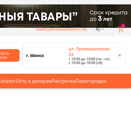
0
bwdby@belwooddoors.by
By
ул. Промышленная,
азать
23
г. Минск
онок
с 10:00 до 19:00 (пн - пт)
с 10:00 до 18:00 (сб)
ул. Сурганова, 88
с 11:00 до 20:00 (пн-сб);
г. Минск
с 10:00 до 18:00 (вс).
каталог
Опту и дилерам
Рассрочка
Перегородки
Смотреть все магазины