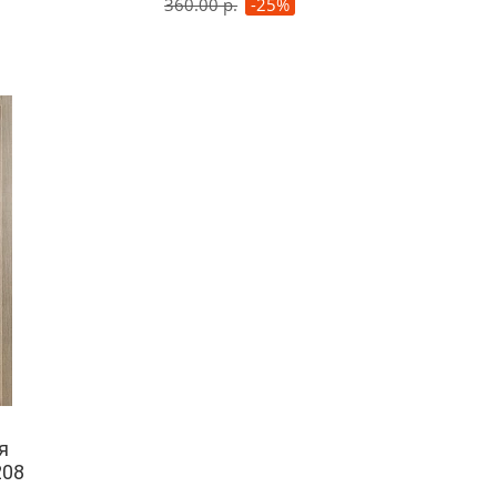
360.00 р.
-25%
я
208