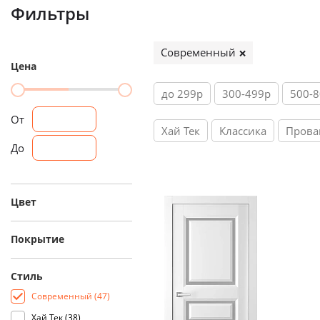
Фильтры
Современный
Цена
до 299р
300-499р
500-
От
Хай Тек
Классика
Прова
До
Цвет
Покрытие
Стиль
Современный (
47
)
Хай Тек (
38
)