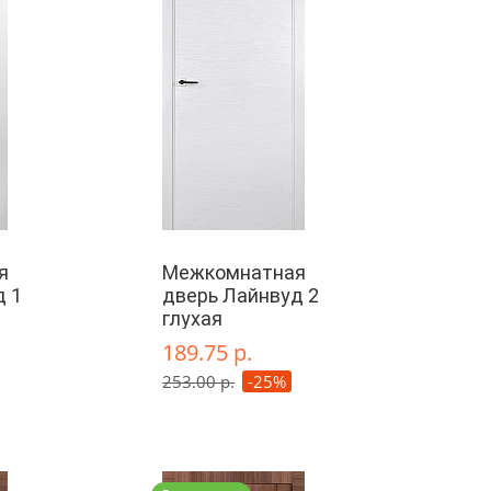
я
Межкомнатная
д 1
дверь Лайнвуд 2
глухая
189.75 р.
253.00 р.
-25%