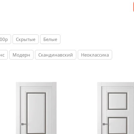
800р
Скрытые
Белые
нс
Модерн
Скандинавский
Неоклассика