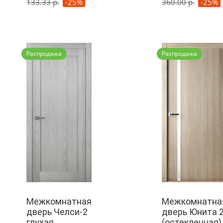
133.33 р.
-25%
360.00 р.
-25%
Распродажа
Распродажа
Межкомнатная
Межкомнатна
дверь Челси-2
дверь Юнита 
глухая
(остекленная)