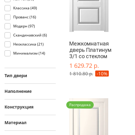
Классика (
49
)
Прованс (
16
)
Модерн (
97
)
Скандинавский (
6
)
Межкомнатная
Неоклассика (
21
)
дверь Платинум
Минимализм (
14
)
3/1 со стеклом
1 629.72 р.
1 810.80 р.
-10%
Тип двери
Наполнение
Распродажа
Конструкция
Материал