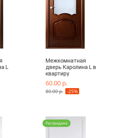
я
Межкомнатная
а L
дверь Каролина L в
квартиру
60.00 р.
80.00 р.
-25%
Распродажа