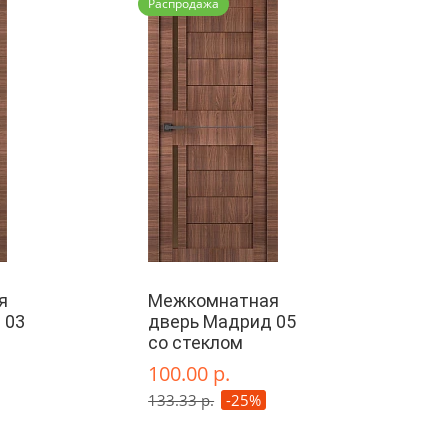
Распродажа
я
Межкомнатная
 03
дверь Мадрид 05
со стеклом
100.00 р.
133.33 р.
-25%