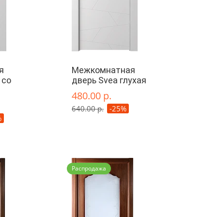
я
Межкомнатная
 со
дверь Svea глухая
480.00 р.
640.00 р.
-25%
%
Распродажа