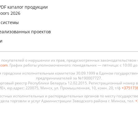
PDF каталог продукции
oors 2026
 системы
еализованных проектов
ли
окупателей о нарушении их прав, предусмотренных законодательством 
s.com
. График работы уполномоченного: понедельник — пятница: с 10:00 до 19
городским исполнительным комитетом 30.09.1999 в Едином государстве
предпринимателей за №190007727.
рговый реестр Республики Беларусь 12.02.2015. Регистрационный номер в 
, юр.адрес: 220075, Минск, ул. Промышленная, 10, комн. 20, т/ф
+375173
стных исполнительных и распорядительных органов по месту государств
дела торговли и услуг Администрации Заводского района г. Минска, тел.
+
 двери