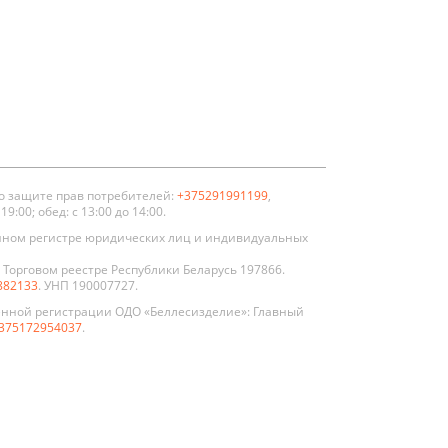
о защите прав потребителей:
+375291991199
,
:00; обед: с 13:00 до 14:00.
нном регистре юридических лиц и индивидуальных
Торговом реестре Республики Беларусь 197866.
882133
. УНП 190007727.
енной регистрации ОДО «Беллесизделие»: Главный
375172954037
.