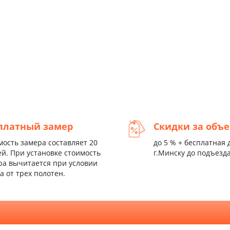
платный замер
Скидки за объ
мость замера составляет 20
до 5 % + бесплатная 
ей. При установке стоимость
г.Минску до подъезд
ра вычитается при условии
а от трех полотен.