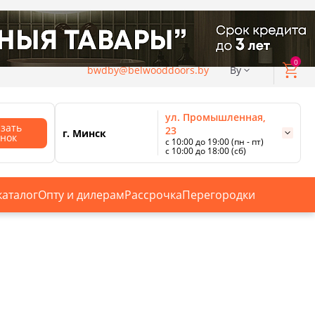
0
bwdby@belwooddoors.by
By
ул. Промышленная,
азать
23
г. Минск
онок
с 10:00 до 19:00 (пн - пт)
с 10:00 до 18:00 (сб)
ул. Сурганова, 88
с 11:00 до 20:00 (пн-сб);
г. Минск
с 10:00 до 18:00 (вс).
каталог
Опту и дилерам
Рассрочка
Перегородки
Смотреть все магазины