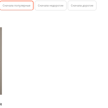
Cначала популярные
Сначала недорогие
Cначала дорогие
я