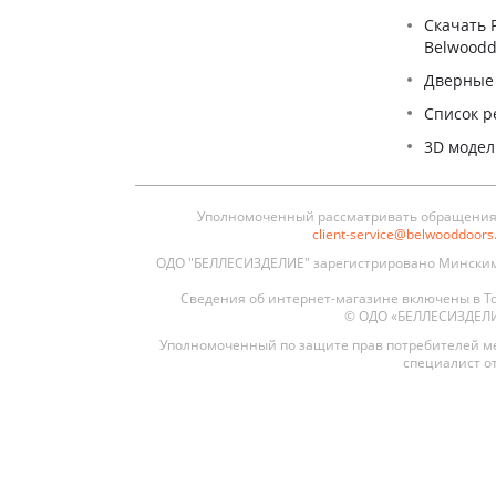
Скачать 
Belwoodd
Дверные
Список р
3D моде
Уполномоченный рассматривать обращения п
client-service@belwooddoor
ОДО "БЕЛЛЕСИЗДЕЛИЕ" зарегистрировано Минским 
Сведения об интернет-магазине включены в То
© ОДО «БЕЛЛЕСИЗДЕЛИЕ»
Уполномоченный по защите прав потребителей ме
специалист от
Межкомнатные
Межкомнатные двери