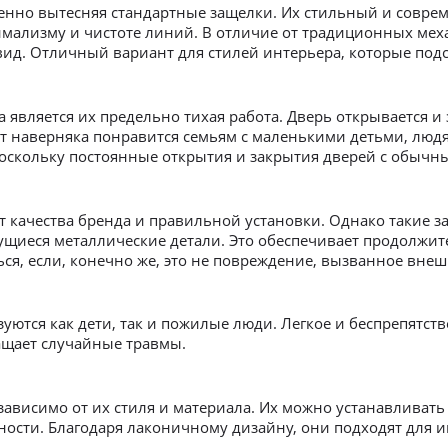
пенно вытесняя стандартные защелки. Их стильный и совр
нимализму и чистоте линий. В отличие от традиционных ме
 вид. Отличный вариант для стилей интерьера, которые по
является их предельно тихая работа. Дверь открывается и 
т наверняка понравится семьям с маленькими детьми, людям
поскольку постоянные открытия и закрытия дверей с обычн
т качества бренда и правильной установки. Однако такие 
рущиеся металлические детали. Это обеспечивает продолжи
ся, если, конечно же, это не повреждение, вызванное вне
уются как дети, так и пожилые люди. Легкое и беспрепятств
ащает случайные травмы.
ависимо от их стиля и материала. Их можно устанавливать 
ности. Благодаря лаконичному дизайну, они подходят для 