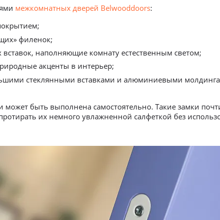
иями
межкомнатных дверей Belwooddoors
:
покрытием;
щих» филенок;
 вставок, наполняющие комнату естественным светом;
иродные акценты в интерьер;
ольшими стеклянными вставками и алюминиевыми молдинга
и может быть выполнена самостоятельно. Такие замки почт
 протирать их немного увлажненной салфеткой без использ