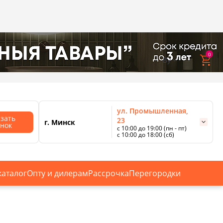
0
bwdby@belwooddoors.by
By
ул. Промышленная,
азать
23
г. Минск
онок
с 10:00 до 19:00 (пн - пт)
с 10:00 до 18:00 (сб)
ул. Сурганова, 88
с 11:00 до 20:00 (пн-сб);
г. Минск
с 10:00 до 18:00 (вс).
каталог
Опту и дилерам
Рассрочка
Перегородки
Смотреть все магазины